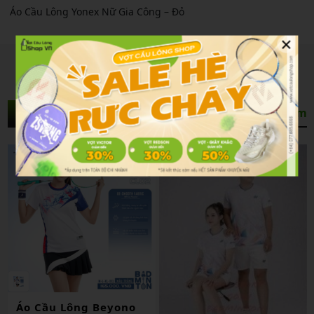
Áo Cầu Lông Yonex Nữ Gia Công – Đỏ
×
Sản Phẩm Liên Quan
Xem thêm
Áo Cầu Lông Beyono