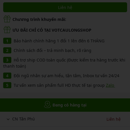
Liên hệ
Chương trình khuyến mãi:
ƯU ĐÃI CHỈ CÓ TẠI VOTCAULONGSHOP
Bảo hành chính hãng 1 đổi 1 lên đến 6 THÁNG
Chính sách đổi – trả minh bạch, rõ ràng
Hỗ trợ ship COD toàn quốc (Được kiểm tra hàng trước khi
thanh toán)
Đội ngũ nhân sự am hiểu, tận tâm, Inbox tư vấn 24/24
Tư vấn xem sản phẩm full HD thực tế tại group
Zalo
Đang có hàng tại
CN Tân Phú
Liên hệ