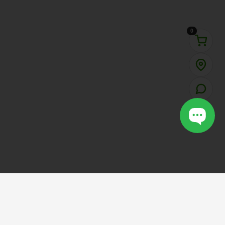
0
VOTCAULONG
SHOP
.VN