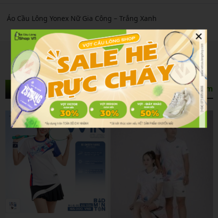
Áo Cầu Lông Yonex Nữ Gia Công – Trắng Xanh
×
Sản Phẩm Liên Quan
Xem thêm