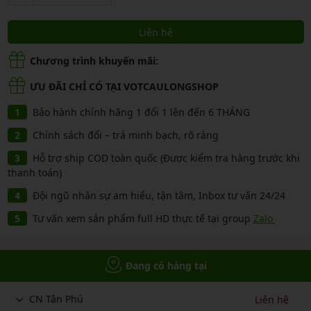
Liên hệ
Chương trình khuyến mãi:
ƯU ĐÃI CHỈ CÓ TẠI VOTCAULONGSHOP
Bảo hành chính hãng 1 đổi 1 lên đến 6 THÁNG
Chính sách đổi – trả minh bạch, rõ ràng
Hỗ trợ ship COD toàn quốc (Được kiểm tra hàng trước khi
thanh toán)
Đội ngũ nhân sự am hiểu, tận tâm, Inbox tư vấn 24/24
Tư vấn xem sản phẩm full HD thực tế tại group
Zalo
Đang có hàng tại
CN Tân Phú
Liên hệ