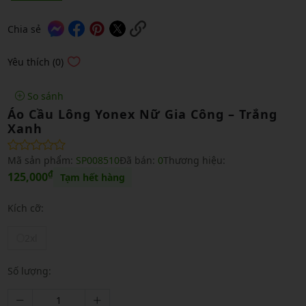
Chia sẻ
Yêu thích (0)
So sánh
Áo Cầu Lông Yonex Nữ Gia Công – Trắng
Xanh
Mã sản phẩm:
SP008510
Đã bán:
0
Thương hiệu:
₫
125,000
Tạm hết hàng
Kích cỡ:
2xl
Số lượng: