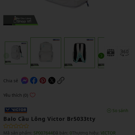
Chia sẻ
Yêu thích (0)
So sánh
Balo Cầu Lông Victor Br5033tty
Mã sản phẩm:
SP007644
Đã bán:
0
Thương hiệu:
VICTOR