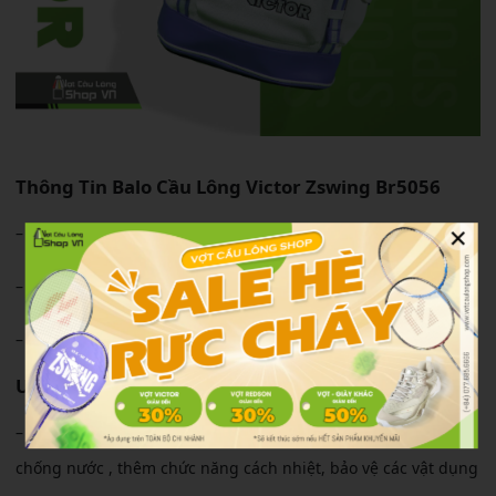
Thông Tin Balo Cầu Lông Victor Zswing Br5056
×
– Kích thước: 31 x 18 x 46 cm
– Chất liệu: PU + Polyester
– Màu sắc : Pearly White + Light Dahlia
ƯU Điểm Balo Cầu Lông Victor Zswing Br5056
– Được sử dụng chất liệu PU + Polyester giúp túi có khả năng
chống nước , thêm chức năng cách nhiệt, bảo vệ các vật dụng