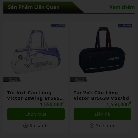
Sản Phẩm Liên Quan
Xem thêm
Túi Vợt Cầu Lông
Túi Vợt Cầu Lông
Victor Zswing Br5656
Victor Br5639 Vbc/bd
Sw/aj
₫
₫
1,550,000
1,550,000
Chọn mua
Liên hệ
So sánh
So sánh