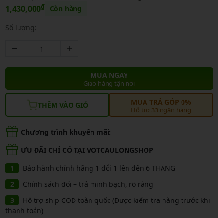
₫
1,430,000
Còn hàng
Số lượng:
MUA NGAY
Giao hàng tận nơi
MUA TRẢ GÓP 0%
THÊM VÀO GIỎ
Hỗ trợ 33 ngân hàng
Chương trình khuyến mãi:
ƯU ĐÃI CHỈ CÓ TẠI VOTCAULONGSHOP
Bảo hành chính hãng 1 đổi 1 lên đến 6 THÁNG
Chính sách đổi – trả minh bạch, rõ ràng
Hỗ trợ ship COD toàn quốc (Được kiểm tra hàng trước khi
thanh toán)