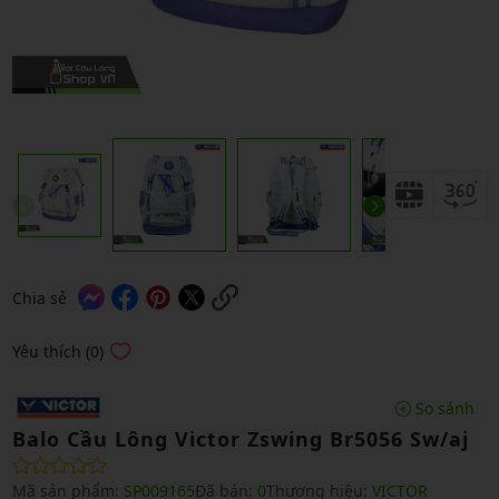
Chia sẻ
Yêu thích (0)
So sánh
Balo Cầu Lông Victor Zswing Br5056 Sw/aj
Mã sản phẩm:
SP009165
Đã bán:
0
Thương hiệu:
VICTOR