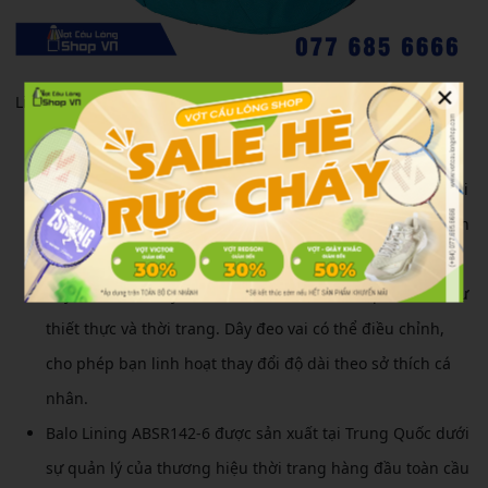
×
Lining ABSR142-6 Hàng Chính Hãng còn có ưu điểm như sau:
Balo cầu lông ABSR142-6 mang trong mình một thiết kế
đa năng và đơn giản với màu sắc thông thường. Dáng túi
cổ điển được kết hợp với thiết kế in chữ, tạo nên một diện
mạo đơn giản và bình dị. Đặc điểm thú vị của chiếc balo
này là thiết kế dây kéo mở đôi với họa tiết đẹp mắt, tạo sự
thiết thực và thời trang. Dây đeo vai có thể điều chỉnh,
cho phép bạn linh hoạt thay đổi độ dài theo sở thích cá
nhân.
Balo Lining ABSR142-6 được sản xuất tại Trung Quốc dưới
sự quản lý của thương hiệu thời trang hàng đầu toàn cầu