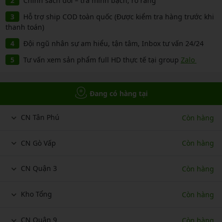
Chính sách đổi – trả minh bạch, rõ ràng
Hỗ trợ ship COD toàn quốc (Được kiểm tra hàng trước khi
thanh toán)
Đội ngũ nhân sự am hiểu, tận tâm, Inbox tư vấn 24/24
Tư vấn xem sản phẩm full HD thực tế tại group
Zalo
Đang có hàng tại
CN Tân Phú
Còn hàng
CN Gò Vấp
Còn hàng
CN Quận 3
Còn hàng
Kho Tổng
Còn hàng
CN Quận 9
Còn hàng