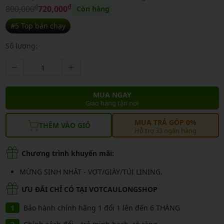
₫
₫
800,000
720,000
Còn hàng
#5 Top bán chạy
Số lượng:
MUA NGAY
Giao hàng tận nơi
MUA TRẢ GÓP 0%
THÊM VÀO GIỎ
Hỗ trợ 33 ngân hàng
Chương trình khuyến mãi:
MỪNG SINH NHẬT - VỢT/GIÀY/TÚI LINING.
ƯU ĐÃI CHỈ CÓ TẠI VOTCAULONGSHOP
Bảo hành chính hãng 1 đổi 1 lên đến 6 THÁNG