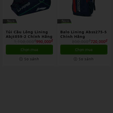
Balo Lining Abss275-5
Túi Cầu Lông Lining
g
Chính Hãng
Abjt059-1 Chính Hãng
₫
₫
₫
₫
₫
800,000
720,000
1,100,000
990,000
Chọn mua
Chọn mua
So sánh
So sánh