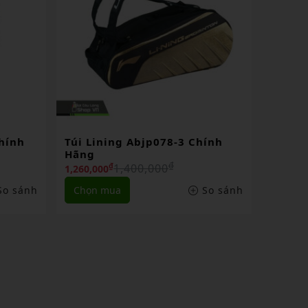
ính
Balo Lining Absr142-6 Chính
Hãng
₫
800,000
₫
720,000
o sánh
Chọn mua
So sánh