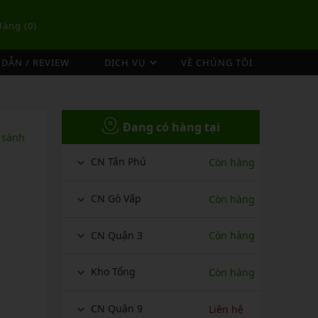
Hàng (
0
)
DẪN / REVIEW
DỊCH VỤ
VỀ CHÚNG TÔI
DỊCH VỤ ĐAN VỢT CẦU LÔNG
TÚI/BALO CẦU LÔNG
OP
DỊCH VỤ THU MUA VỢT CŨ
Đang có hàng tại
ex
Túi Cầu Lông Lining
 sánh
ing
Túi Cầu Lông Yonex
CN Tân Phú
Còn hàng
mpoo
Túi Cầu Lông Victor
tor
Túi Cầu Lông Mizuno
CN Gò Vấp
Còn hàng
Túi Cầu Lông Apavi
Xem thêm
CN Quận 3
Còn hàng
EBALL
MÁY ĐAN
Phụ Kiện Máy Đan
Kho Tổng
Còn hàng
CN Quận 9
Liên hệ