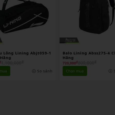
ining Abss275-4 Chính
Túi Lining Abjp078-3 Ch
Hãng
₫
₫
800,000
1,400,000
₫
₫
1,260,000
 mua
So sánh
Chọn mua
S