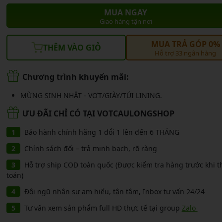
CẦU LÔNG KUMPOO
CẦU LÔNG REDSON
MUA NGAY
CẦU LÔNG KAWASAKI
Giao hàng tận nơi
CẦU LÔNG 3RD
CẦU LÔNG FELET
MUA TRẢ GÓP 0%
THÊM VÀO GIỎ
CẦU LÔNG APAVI
Hỗ trợ 33 ngân hàng
CẦU LÔNG APAVI
CẦU LÔNG DAS X
Chương trình khuyến mãi:
CẦU LÔNG FLEET
MỪNG SINH NHẬT - VỢT/GIÀY/TÚI LINING.
CẦU LÔNG FLEX POWER
ƯU ĐÃI CHỈ CÓ TẠI VOTCAULONGSHOP
CẦU LÔNG FORZA
Bảo hành chính hãng 1 đổi 1 lên đến 6 THÁNG
Chính sách đổi – trả minh bạch, rõ ràng
Hỗ trợ ship COD toàn quốc (Được kiểm tra hàng trước khi 
toán)
Đội ngũ nhân sự am hiểu, tận tâm, Inbox tư vấn 24/24
Tư vấn xem sản phẩm full HD thực tế tại group
Zalo