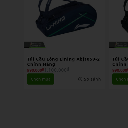
t059-2
Túi Cầu Lông Lining Abjt059-1
Balo L
Chính Hãng
Hãng
₫
1,100,000
₫
990,000
720,000
o sánh
Chọn mua
So sánh
Chọn