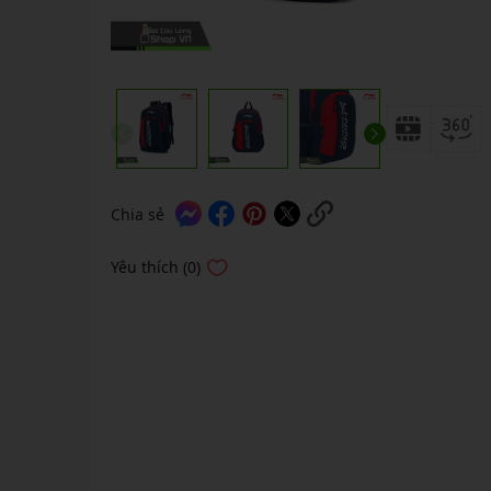
GIÀY 
Vớ Cầu Lông
Vợt Pickleball Kamito
VỢT 
GIÀY 
Vợt Pickleball Dưới 1tr
VỢT 
Xem thêm
GIÀY 
VỢT 
GIÀY 
VỢT 
VỢT 
Chia sẻ
VỢT 
Yêu thích (0)
VỢT 