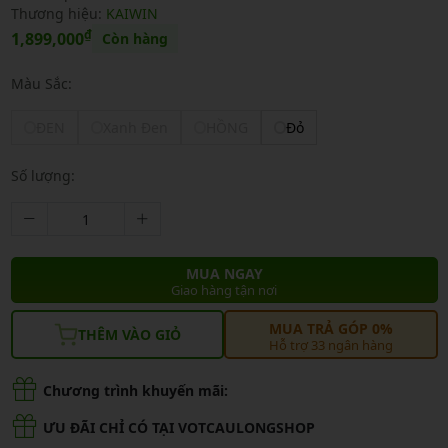
Thương hiệu:
KAIWIN
₫
1,899,000
Còn hàng
Màu Sắc:
ĐEN
Xanh Đen
HỒNG
Đỏ
Số lượng:
MUA NGAY
Giao hàng tận nơi
MUA TRẢ GÓP 0%
THÊM VÀO GIỎ
Hỗ trợ 33 ngân hàng
Chương trình khuyến mãi:
ƯU ĐÃI CHỈ CÓ TẠI VOTCAULONGSHOP