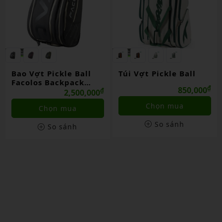
Túi Vợt Pickle Ball
BALO PICKLE BALL
KAIWIN K-PRO
₫
850,000
₫
899,000
Chọn mua
Chọn mua
So sánh
So sánh