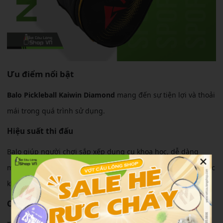
Ưu điểm nổi bật
Balo Pickleball Kaiwin Diamond
mang đến sự tiện lợi và thoải
mái trong quá trình sử dụng.
Hiệu suất thi đấu
Balo giúp người chơi sắp xếp dụng cụ khoa học, dễ dàng
×
mang theo vợt, giày và phụ kiện cần thiết. Việc chuẩn bị trước
khi thi đấu trở nên nhanh chóng và gọn gàng hơn.
Cảm giác sử dụng