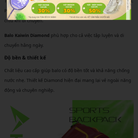
Thiết kế quai đeo êm ái giúp giảm áp lực lên vai khi mang lâu.
Phần lưng thoáng khí giúp hạn chế nóng và tạo cảm giác dễ
chịu khi di chuyển.
Balo Kaiwin Diamond
phù hợp cho cả việc tập luyện và di
chuyển hằng ngày.
Độ bền & thiết kế
Chất liệu cao cấp giúp balo có độ bền tốt và khả năng chống
nước nhẹ. Thiết kế Diamond hiện đại mang lại vẻ ngoài năng
động và chuyên nghiệp.