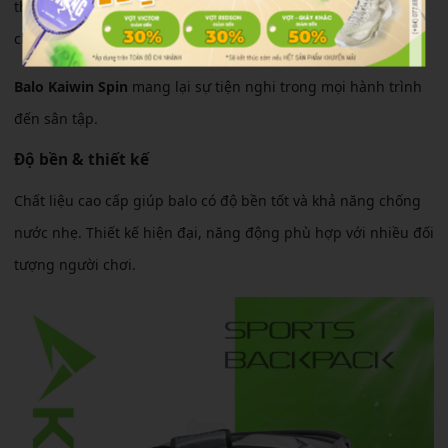
thời gian dài. Thiết kế gọn nhẹ giúp người dùng dễ dàng di
chuyển mà không cảm thấy vướng víu.
Balo Kaiwin Spin
mang lại sự tiện nghi trong mọi hành trình
đến sân tập.
Độ bền & thiết kế
Chất liệu cao cấp giúp balo có độ bền tốt và khả năng chống
nước nhẹ. Thiết kế hiện đại, năng động phù hợp với nhiều đối
tượng người chơi.