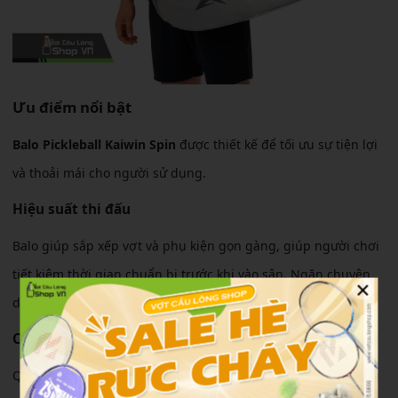
Ưu điểm nổi bật
Balo Pickleball Kaiwin Spin
được thiết kế để tối ưu sự tiện lợi
và thoải mái cho người sử dụng.
Hiệu suất thi đấu
Balo giúp sắp xếp vợt và phụ kiện gọn gàng, giúp người chơi
tiết kiệm thời gian chuẩn bị trước khi vào sân. Ngăn chuyên
×
dụng giúp bảo vệ vợt tốt hơn khi di chuyển.
Cảm giác sử dụng
Quai đeo có đệm êm giúp giảm áp lực lên vai khi mang trong