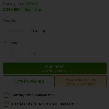
Thương hiệu:
KAIWIN
₫
2,299,000
Còn hàng
Màu Sắc:
KEM SỮA
BẠC (B)
Số lượng:
MUA NGAY
Giao hàng tận nơi
MUA TRẢ GÓP 0%
THÊM VÀO GIỎ
Hỗ trợ 33 ngân hàng
Chương trình khuyến mãi:
ƯU ĐÃI CHỈ CÓ TẠI VOTCAULONGSHOP