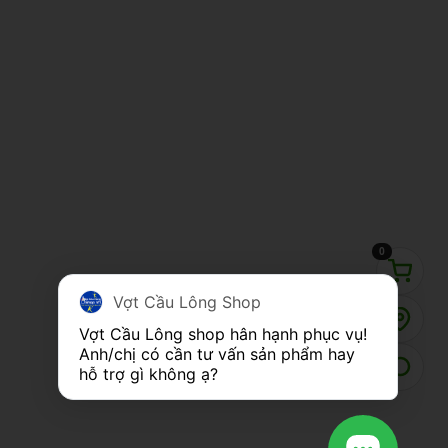
0
Vợt Cầu Lông Shop
Vợt Cầu Lông shop hân hạnh phục vụ! 
Anh/chị có cần tư vấn sản phẩm hay 
hỗ trợ gì không ạ?