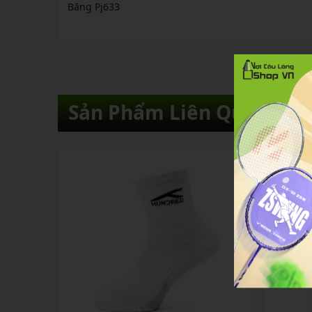
Băng Pj633
Sản Phẩm Liên Quan