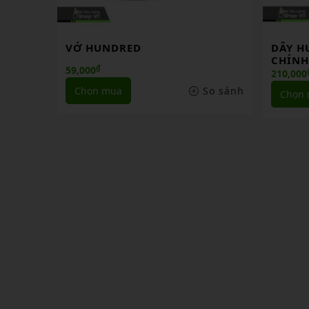
VỚ HUNDRED
DÂY 
CHÍNH
₫
59,000
210,000
Chọn mua
So sánh
Chọn