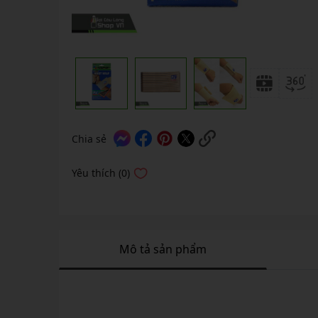
GIÀY 
Vớ Cầu Lông
Vợt Pickleball Kamito
VỢT 
GIÀY 
Vợt Pickleball Dưới 1tr
VỢT 
Xem thêm
GIÀY 
VỢT 
GIÀY 
VỢT 
VỢT 
Chia sẻ
VỢT 
Yêu thích (0)
VỢT 
Mô tả sản phẩm