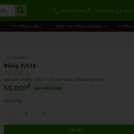
0776856666
Tài Khoản
Giỏ 
THƯƠNG HIỆU
HỢP TÁC KINH DOANH
HƯỚNG 
CẦU LÔNG YONEX
U LÔNG YONEX
CẦU LÔNG YONEX
ALO YONEX
CẦU LÔNG
IỆN MÁY ĐAN
BẢNG CHIẾT KHẤU ĐẠI LÝ
CẦU LÔNG YONEX
VỢT CẦU LÔNG IXE
ÁO CẦU LÔNG
QUẦN CẦU LÔNG
CẦU LÔNG LINING
U LÔNG LINING
CẦU LÔNG LINING
ALO LINING
CÁN CẦU LÔNG
ALO PICKLEBALL
NHƯỢNG QUYỀN VỢT CẦU LÔNG SH
CẦU LÔNG VICTOR
VỢT CẦU LÔNG KAMITO
Áo Cầu Lông Yonex
Quần Cầu Lông Yon
So sánh
CẦU LÔNG VICTOR
U LÔNG HUNDRED
CẦU LÔNG VICTOR
ALO VICTOR
ẦU LÔNG
PICKLEBALL
Áo Cầu Lông Lining
Quần Cầu Lông Lin
Băng Pj633
CẦU LÔNG LINING
VỢT CẦU LÔNG KAWASAKI
CẦU LÔNG MIZUNO
U LÔNG FLYPOWER
CẦU LÔNG KID
ALO HUNDRED
U LÔNG
Áo Cầu Lông Hundred
Quần Cầu Lông Ku
CẦU LÔNG MIZUNO
VỢT CẦU LÔNG KLINT
Mã sản phẩm:
2003102853
Đã bán:
0
Thương hiệu:
Áo Cầu Lông Kid
Quần Cầu Lông Vic
CẦU LÔNG HUNDRED
U LÔNG KID
 CẦU LÔNG KUMPOO
ALO MIZUNO
₫
50,000
Tạm hết hàng
Áo Cầu Lông Flypower
Quần Cầu Lông Kid
CẦU LÔNG HUNDRED
VỢT CẦU LÔNG KUMPOO
CẦU LÔNG APACS
ALO APAVI
Số lượng:
CẦU LÔNG XP
ALO KAMITO
GIÀY PICKLEBALL
PHỤ KIỆN PICKL
CẦU LÔNG APACS
VỢT CẦU LÔNG PROKENNEX
CẦU LÔNG LEFUS
Giày Asics
Bóng Pickleball
CẦU LÔNG FELET
VỢT CẦU LÔNG REVILO
Túi/balo Pickleball
CẦU LÔNG WIKA
CẦU LÔNG FLYPOWER
VỢT CẦU LÔNG TENWAY
Liên hệ