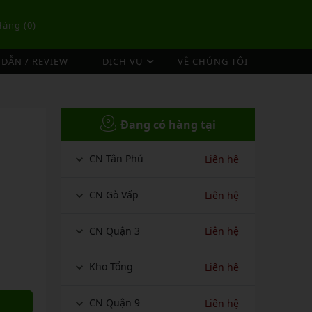
Hàng (
0
)
DẪN / REVIEW
DỊCH VỤ
VỀ CHÚNG TÔI
DỊCH VỤ ĐAN VỢT CẦU LÔNG
TÚI/BALO CẦU LÔNG
OP
DỊCH VỤ THU MUA VỢT CŨ
Đang có hàng tại
ex
Túi Cầu Lông Lining
ing
Túi Cầu Lông Yonex
CN Tân Phú
Liên hệ
mpoo
Túi Cầu Lông Victor
tor
Túi Cầu Lông Mizuno
CN Gò Vấp
Liên hệ
Túi Cầu Lông Apavi
Xem thêm
CN Quận 3
Liên hệ
EBALL
MÁY ĐAN
Phụ Kiện Máy Đan
Kho Tổng
Liên hệ
CN Quận 9
Liên hệ