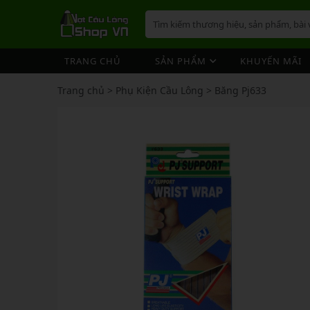
TRANG CHỦ
SẢN PHẨM
KHUYẾN MÃI
VỢT CẦU LÔNG
GIÀY 
ÁO CẦ
QUẦN 
TÚI/B
CƯỚC 
PHỤ K
NÓN
Trang chủ
>
Phụ Kiện Cầu Lông
>
Băng Pj633
VỢT 
VỢT CẦU LÔNG
GIÀY CẦU LÔNG
GIÀY CẦU LÔNG
GIÀY 
ÁO CẦ
QUẦN 
TÚI/B
CUỐN 
TÚI/B
VỢT 
Vợt Cầu Lông Yonex
Giày Cầu Lông Yonex
ÁO CẦU LÔNG
GIÀY 
ÁO CẦ
QUẦN 
TÚI/B
ỐNG C
BÓNG 
Vợt Cầu Lông Victor
Giày Cầu Lông Mizuno
VỢT 
QUẦN CẦU LÔNG
GIÀY 
ÁO CẦ
QUẦN 
TÚI/B
VỚ CẦ
Vợt Cầu Lông Lining
Giày Cầu Lông Lining
VỢT 
Vợt Cầu Lông Mizuno
Giày Cầu Lông Victor
TÚI / BALO CẦU LÔNG
GIÀY 
ÁO CẦ
QUẦN
TÚI/B
Vợt Cầu Lông Hundred
Giày Cầu Lông Hundred
VỢT 
PHỤ KIỆN CẦU LÔNG
GIÀY 
TÚI/B
Xem thêm
Xem thêm
MÁY ĐAN
GIÀY 
TÚI/B
PHỤ KIỆN CẦU LÔNG
VỢT PICKLEBALL
VỢT 
VỢT PICKLEBALL
GIÀY 
Cước Cầu Lông
Vợt Pickleball Joola
VỢT 
Ống Cầu Lông
Vợt Pickleball Sypik
PHỤ KIỆN PICKLE BALL
GIÀY 
VỢT 
Cuốn Cán Cầu Lông
Vợt Pickleball Lining