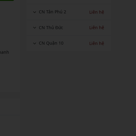
CN Tân Phú 2
Liên hệ
CN Thủ Đức
Liên hệ
CN Quận 10
Liên hệ
thanh