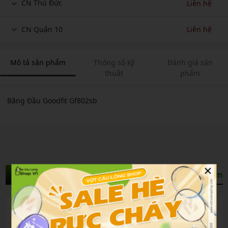
CN Thủ Đức
Liên hệ
CN Quận 10
Liên hệ
Mô tả sản phẩm
Thông số kỹ
Đánh giá sản
thuật
phẩm
Băng Đầu Goodfit Gf802sb
×
Sản Phẩm Liên Quan
Xem thêm