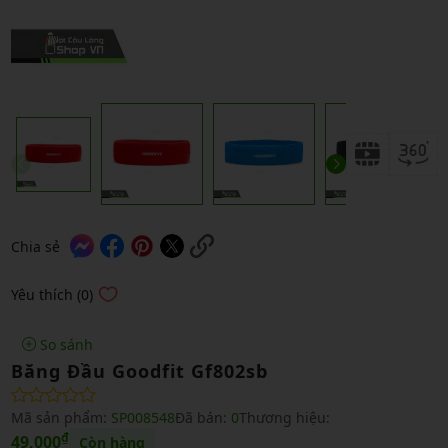
Chia sẻ
Yêu thích (0)
So sánh
Băng Đầu Goodfit Gf802sb
Mã sản phẩm:
SP008548
Đã bán:
0
Thương hiệu:
₫
49,000
Còn hàng