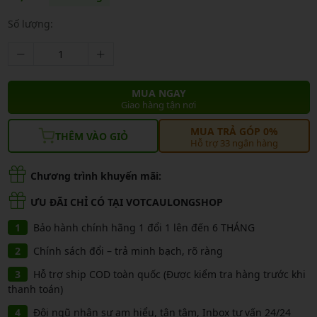
Số lượng:
MUA NGAY
Giao hàng tận nơi
MUA TRẢ GÓP 0%
THÊM VÀO GIỎ
Hỗ trợ 33 ngân hàng
Chương trình khuyến mãi:
ƯU ĐÃI CHỈ CÓ TẠI VOTCAULONGSHOP
Bảo hành chính hãng 1 đổi 1 lên đến 6 THÁNG
Chính sách đổi – trả minh bạch, rõ ràng
Hỗ trợ ship COD toàn quốc (Được kiểm tra hàng trước khi
thanh toán)
Đội ngũ nhân sự am hiểu, tận tâm, Inbox tư vấn 24/24