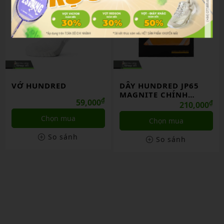
VỚ HUNDRED
DÂY HUNDRED JP65
MAGNITE CHÍNH
₫
59,000
HÃNG
₫
210,000
Chọn mua
Chọn mua
So sánh
So sánh