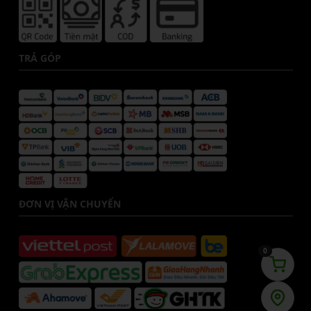
TRẢ GÓP
ĐƠN VỊ VẬN CHUYỂN
0