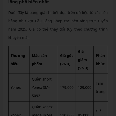
lông phổ biến nhất
Dưới đây là bảng giá chi tiết dựa trên dữ liệu từ các cửa
hàng như Vợt Cầu Lông Shop các nền tảng trực tuyến
năm 2025. Giá có thể thay đổi tùy theo chương trình
khuyến mãi.
Giá
Thương
Mẫu sản
Giá gốc
Phân
giảm
hiệu
phẩm
(VNĐ)
khúc
(VNĐ)
Quần short
Tầm
Yonex
Yonex SM-
179.000
129.000
trung
S092
Quần Yonex
Giá
Yonex
made in VN
110.000
85.000