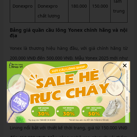
Tầm
Donexpro
Donexpro
180.000
150.000
trung
chất lượng
Bảng giá quần cầu lông Yonex chính hãng và nội
địa
Yonex là thương hiệu hàng đầu, với giá chính hãng từ
200.000 VNĐ đến 500.000 VNĐ. Mẫu Yonex 2025 mới như
×
short mùa hè có giá khoảng 250.000 VNĐ, sử dụng công
nghệ Very Cool. Sản phẩm nội địa made in VN rẻ hơn,
khoảng 85.000-150.000 VNĐ, phù hợp người mới. So
sánh, chính hãng bền hơn nhưng giá cao gấp đôi.
Bảng giá quần cầu lông Lining thời trang và công
nghệ cao
Lining nổi bật với thiết kế thời trang, giá từ 150.000 VNĐ