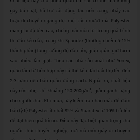
Chất liệu này cho phép quần ôm sát cơ thể mà không
gây bó chặt, hỗ trợ các động tác uốn cong, nhảy cao
hoặc di chuyển ngang dọc một cách mượt mà. Polyester
mang lại độ bền cao, chống mài mòn tốt trong quá trình
thi đấu kéo dài, trong khi Spandex (thường chiếm 5-15%
thành phần) tăng cường độ đàn hồi, giúp quần giữ form
sau nhiều lần giặt. Theo các nhà sản xuất như Yonex,
quần làm từ hỗn hợp này có thể kéo dài tuổi thọ lên đến
2-3 năm nếu bảo quản đúng cách. Ngoài ra, chất liệu
này còn nhẹ, chỉ khoảng 150-200g/m², giảm gánh nặng
cho người chơi. Khi mua, hãy kiểm tra nhãn mác để đảm
bảo tỷ lệ Polyester ít nhất 85% và Spandex từ 10% trở lên
để đạt hiệu quả tối ưu. Điều này đặc biệt quan trọng cho
người chơi chuyên nghiệp, nơi mà mỗi giây di chuyển