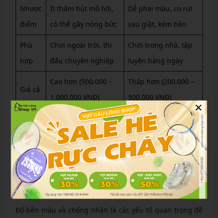
Nhược
Ít thấm hút mồ hôi,
Dễ phai màu, co rút
điểm
có thể gây nóng bức
sau giặt, kém bền
Phù
Chơi ngoài trời, thi
Chơi trong nhà, tập
hợp
đấu chuyên nghiệp
luyện hàng ngày
Cao hơn (500.000 –
Thấp hơn (200.000 –
Giá cả
1.000.000 VNĐ)
500.000 VNĐ)
×
Dựa trên bảng trên, nếu bạn chơi cầu lông thường
xuyên ở sân ngoài trời, vải dù sẽ là lựa chọn lý tưởng
nhờ độ bền cao. Ngược lại, vải thun phù hợp hơn cho
người mới bắt đầu hoặc tập luyện nhẹ nhàng.
Độ bền màu và khả năng chống nhăn của vải
Độ bền màu và chống nhăn là các yếu tố quan trọng để