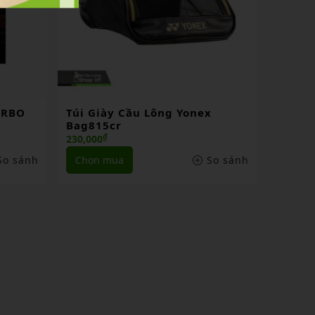
URBO
Túi Giày Cầu Lông Yonex
Băng 
Bag815cr
Black
₫
230,000
219,000
o sánh
Chọn mua
So sánh
Chọn