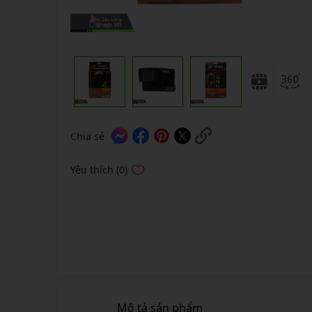
GIÀY 
Vớ Cầu Lông
Vợt Pickleball Kamito
VỢT 
GIÀY 
Vợt Pickleball Dưới 1tr
VỢT 
Xem thêm
GIÀY 
VỢT 
GIÀY 
VỢT 
VỢT 
Chia sẻ
VỢT 
Yêu thích (0)
VỢT 
Mô tả sản phẩm