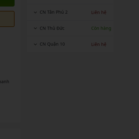
CN Tân Phú 2
Liên hệ
CN Thủ Đức
Còn hàng
CN Quận 10
Liên hệ
thanh