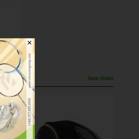
×
Xem thêm