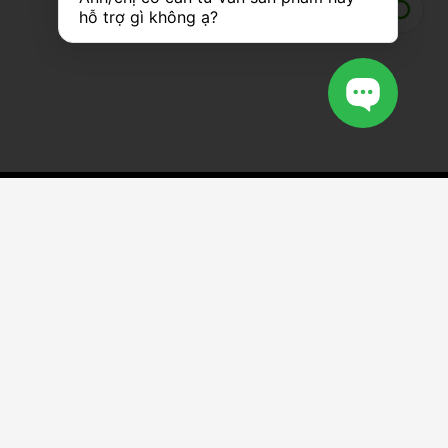
hỗ trợ gì không ạ?
OP
THÔNG TIN LIÊN HỆ
Liên hệ Vợt Cầu Lông Shop
Hotline CSKH:
077.685.6666
Email:
cskh@votcaulongshop.vn