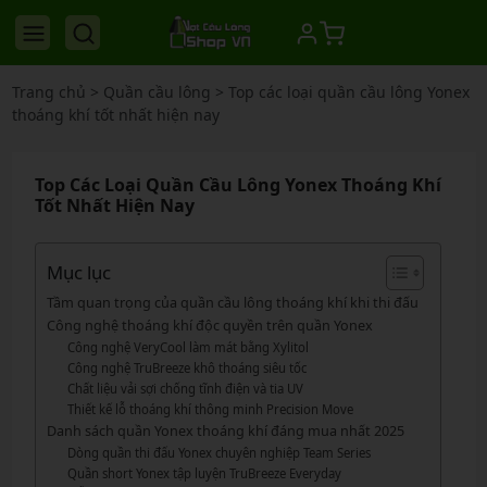
Trang chủ
>
Quần cầu lông
>
Top các loại quần cầu lông Yonex
thoáng khí tốt nhất hiện nay
Top Các Loại Quần Cầu Lông Yonex Thoáng Khí
Tốt Nhất Hiện Nay
Mục lục
Tầm quan trọng của quần cầu lông thoáng khí khi thi đấu
Công nghệ thoáng khí độc quyền trên quần Yonex
Công nghệ VeryCool làm mát bằng Xylitol
Công nghệ TruBreeze khô thoáng siêu tốc
Chất liệu vải sợi chống tĩnh điện và tia UV
Thiết kế lỗ thoáng khí thông minh Precision Move
Danh sách quần Yonex thoáng khí đáng mua nhất 2025
Dòng quần thi đấu Yonex chuyên nghiệp Team Series
Quần short Yonex tập luyện TruBreeze Everyday