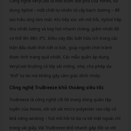
Công nghệ VeryCool là một bước đột phá của Yonex, sử
dụng Xylitol – một chất tự nhiên từ cây bạch dương – để
tạo hiệu ứng làm mát. Khi tiếp xúc với mồ hôi, Xylitol hấp
thụ nhiệt lượng và bay hơi nhanh chóng, giảm nhiệt độ
cơ thể lên đến 3°C. Điều này đặc biệt hữu ích trong các
trận đấu dưới thời tiết oi bức, giúp người chơi tránh
được tình trạng quá nhiệt. Các mẫu quần áp dụng
VeryCool thường có lớp vải mỏng, nhẹ, cho phép da
“thở” tự do mà không gây cảm giác dính nhớp.
Công nghệ TruBreeze khô thoáng siêu tốc
TruBreeze là công nghệ cốt lõi trong dòng quần tập
luyện của Yonex, với sợi vải micro polyester cao cấp có
khả năng wicking – hút mồ hôi từ da ra bề mặt ngoài chỉ
trong vài giây. Vải TruBreeze khô nhanh gấp đôi so với