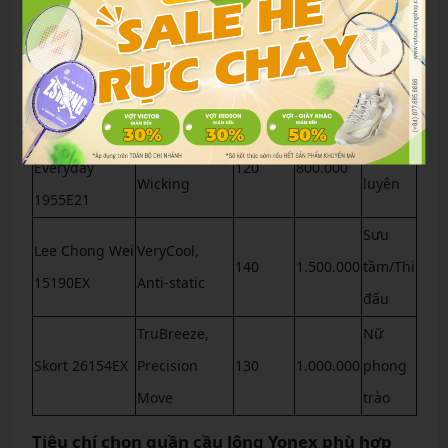
Mẫu quần
lượng
chính
(VNĐ)
tượng
(g)
Team Series
VeryCool, UV
Chuyên
150
1.200.000
YM0004
Protection
nghiệp
TruBreeze
TruBreeze
Tập
Everyday
120
800.000
Wicking
luyện
1955E21
Sưu
Lee Chong Wei
VeryCool,
140
1.500.000
tầm/Thi
15190EX
Anti-static
đấu
TruBreeze,
Nữ
Skort 26154EX
Precision
130
1.000.000
phong
Move
trào
Tiêu chí chọn quần cầu lông Yonex phù hợp