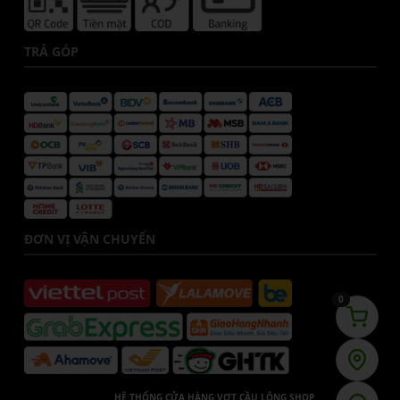
TRẢ GÓP
ĐƠN VỊ VẬN CHUYỂN
0
HỆ THỐNG CỬA HÀNG VỢT CẦU LÔNG SHOP