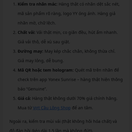
Kiểm tra nhãn mác:
Hàng thật có nhãn dệt sắc nét,
mã sản phẩm rõ ràng, logo YY óng ánh. Hàng giả
nhãn mờ, chữ lệch.
Chất vải:
Vải thật mịn, co giãn đều, hút ẩm nhanh.
Giả vải thô, dễ xù sau giặt.
Đường may:
May kép chắc chắn, không thừa chỉ.
Giả may lỏng, dễ bung.
Mã QR hoặc tem hologram:
Quét mã trên nhãn để
check trên app Yonex Sunrise – hàng thật hiện thông
báo “Genuine”.
Giá cả:
Hàng thật không dưới 70% giá chính hãng.
Mua từ
Vợt Cầu Lông Shop
để an tâm.
Ngoài ra, kiểm tra mùi vải (thật không hôi hóa chất) và
độ đàn hồi (kéo dài 1.5 lần mà không đứt).