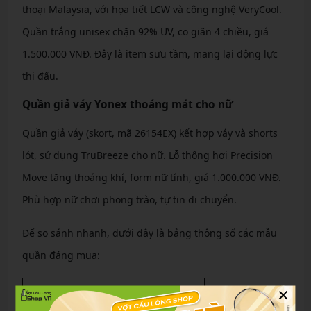
thoại Malaysia, với họa tiết LCW và công nghệ VeryCool.
Quần trắng unisex chặn 92% UV, co giãn 4 chiều, giá
1.500.000 VNĐ. Đây là item sưu tầm, mang lại động lực
thi đấu.
Quần giả váy Yonex thoáng mát cho nữ
Quần giả váy (skort, mã 26154EX) kết hợp váy và shorts
lót, sử dụng TruBreeze cho nữ. Lỗ thông hơi Precision
Move tăng thoáng khí, form nữ tính, giá 1.000.000 VNĐ.
Phù hợp nữ chơi phong trào, tự tin di chuyển.
Để so sánh nhanh, dưới đây là bảng thông số các mẫu
quần đáng mua:
×
Trọng
Công nghệ
Giá
Đối