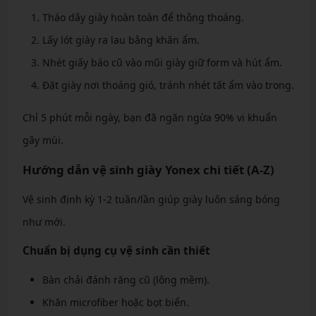
Tháo dây giày hoàn toàn để thông thoáng.
Lấy lót giày ra lau bằng khăn ẩm.
Nhét giấy báo cũ vào mũi giày giữ form và hút ẩm.
Đặt giày nơi thoáng gió, tránh nhét tất ẩm vào trong.
Chỉ 5 phút mỗi ngày, bạn đã ngăn ngừa 90% vi khuẩn
gây mùi.
Hướng dẫn vệ sinh giày Yonex chi tiết (A-Z)
Vệ sinh định kỳ 1-2 tuần/lần giúp giày luôn sáng bóng
như mới.
Chuẩn bị dụng cụ vệ sinh cần thiết
Bàn chải đánh răng cũ (lông mềm).
Khăn microfiber hoặc bọt biển.