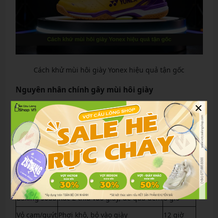
Cách khử mùi hôi giày Yonex hiệu quả tận gốc
Nguyên nhân chính gây mùi hôi giày
×
Mồ hôi chân + vi khuẩn anaerobic.
Giày ẩm ướt để trong túi kín quá lâu.
Đế cao su tích tụ bụi phòng tập.
Mẹo khử mùi bằng nguyên liệu tự nhiên
Nguyên liệu
Cách làm
Thời gian
Baking soda
Rắc 2 thìa vào giày, để qua đêm
8 giờ
Vỏ cam/quýt
Phơi khô, bỏ vào giày
12 giờ