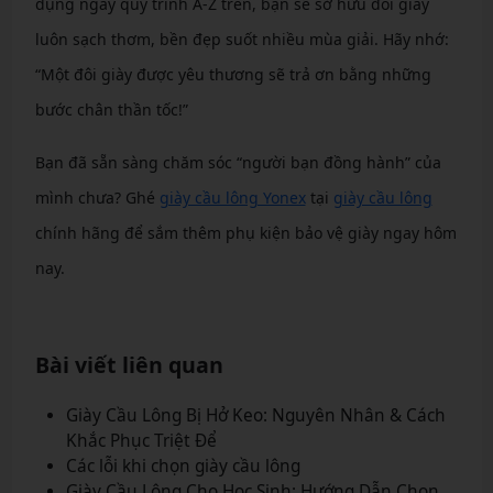
dụng ngay quy trình A-Z trên, bạn sẽ sở hữu đôi giày
luôn sạch thơm, bền đẹp suốt nhiều mùa giải. Hãy nhớ:
“Một đôi giày được yêu thương sẽ trả ơn bằng những
bước chân thần tốc!”
Bạn đã sẵn sàng chăm sóc “người bạn đồng hành” của
mình chưa? Ghé
giày cầu lông Yonex
tại
giày cầu lông
chính hãng để sắm thêm phụ kiện bảo vệ giày ngay hôm
nay.
Bài viết liên quan
Giày Cầu Lông Bị Hở Keo: Nguyên Nhân & Cách
Khắc Phục Triệt Để
Các lỗi khi chọn giày cầu lông
Giày Cầu Lông Cho Học Sinh: Hướng Dẫn Chọn