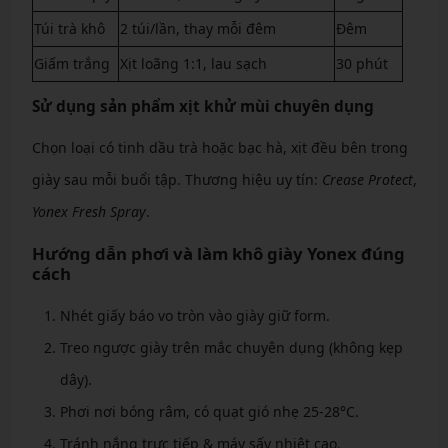
Túi trà khô
2 túi/lần, thay mỗi đêm
Đêm
Giấm trắng
Xịt loãng 1:1, lau sạch
30 phút
Sử dụng sản phẩm xịt khử mùi chuyên dụng
Chọn loại có tinh dầu trà hoặc bạc hà, xịt đều bên trong
giày sau mỗi buổi tập. Thương hiệu uy tín:
Crease Protect
,
Yonex Fresh Spray
.
Hướng dẫn phơi và làm khô giày Yonex đúng
cách
Nhét giấy báo vo tròn vào giày giữ form.
Treo ngược giày trên mắc chuyên dụng (không kẹp
dây).
Phơi nơi bóng râm, có quạt gió nhẹ 25-28°C.
Tránh nắng trực tiếp & máy sấy nhiệt cao.