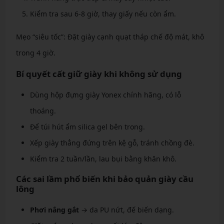
Kiểm tra sau 6-8 giờ, thay giấy nếu còn ẩm.
Mẹo “siêu tốc”: Đặt giày cạnh quạt tháp chế độ mát, khô
trong 4 giờ.
Bí quyết cất giữ giày khi không sử dụng
Dùng hộp đựng giày Yonex chính hãng, có lỗ
thoáng.
Để túi hút ẩm silica gel bên trong.
Xếp giày thẳng đứng trên kệ gỗ, tránh chồng đè.
Kiểm tra 2 tuần/lần, lau bụi bằng khăn khô.
Các sai lầm phổ biến khi bảo quản giày cầu
lông
Phơi nắng gắt
→ da PU nứt, đế biến dạng.