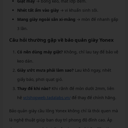
Giặt máy
→ bong keo, mất lớp đệm.
Nhét tất ẩm vào giày
→ vi khuẩn sinh sôi.
Mang giày ngoài sân xi-măng
→ mòn đế nhanh gấp
3 lần.
Câu hỏi thường gặp về bảo quản giày Yonex
Có nên dùng máy giặt?
Không, chỉ lau tay để bảo vệ
keo dán.
Giày ướt mưa phải làm sao?
Lau khô ngay, nhét
giấy báo, phơi quạt gió.
Thay đế khi nào?
Khi rãnh đế mòn dưới 2mm, liên
hệ
vclshopweb.tadalabs.vn/
để thay đế chính hãng.
Bảo quản giày cầu lông Yonex không chỉ là thói quen mà
là nghệ thuật giúp bạn duy trì phong độ đỉnh cao. Áp