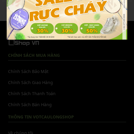
với công nghệ Power...
và dịch vụ chuyên nghiệp,...
...
1
2
3
10
VOTCAULONG
SHOP
.VN
CHÍNH SÁCH MUA HÀNG
Chính Sách Bảo Mật
Chính Sách Giao Hàng
Chính Sách Thanh Toán
Chính Sách Bán Hàng
THÔNG TIN VOTCAULONGSHOP
Về chúng tôi