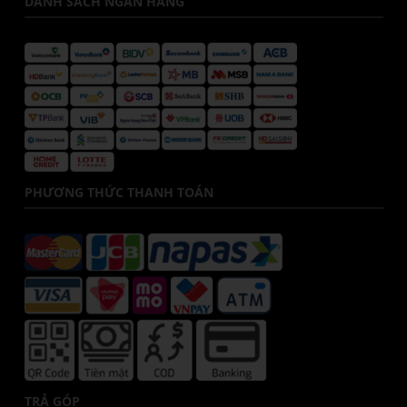
DANH SÁCH NGÂN HÀNG
PHƯƠNG THỨC THANH TOÁN
TRẢ GÓP