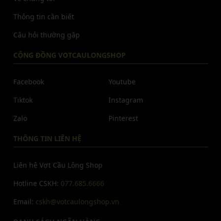
Thông tin cần biết
Câu hỏi thường gặp
CỘNG ĐỒNG VOTCAULONGSHOP
Facebook
Youtube
Tiktok
Instagram
Zalo
Pinterest
THÔNG TIN LIÊN HỆ
Liên hệ Vợt Cầu Lông Shop
Hotline CSKH:
077.685.6666
Email:
cskh@votcaulongshop.vn