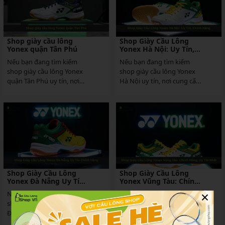
Shop giày cầu lông
Shop Giày Cầu Lông
Yonex quận Tân Phú
Yonex Hà Nội: Uy Tín,
Chính Hãng
Nếu bạn đang tìm kiếm
Nếu bạn đang tìm kiếm
shop giày cầu lông Yonex
shop giày cầu lông Yonex
quận Tân Phú uy tín, nơi
Hà Nội uy tín, nơi cung cấp
cung cấp sản phẩm chính
sản phẩm chính hãng với
hãng từ thương hiệu...
công nghệ Power...
Shop Giày Cầu Lông
Shop Giày Cầu Lông
Yonex Đà Nẵng Uy Tín
Yonex Vũng Tàu: Chính
Chính Hãng
Hãng, Uy Tín Nhất
×
Nếu bạn đang tìm kiếm
Nếu bạn đang tìm kiếm
shop giày cầu lông Yonex
shop giày cầu lông Yonex
Đà Nẵng uy tín, nơi cung
Vũng Tàu với sản phẩm
cấp sản phẩm chính hãng
chính hãng, giá cạnh tranh