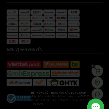
ĐƠN VỊ VẬN CHUYỂN
0
HỆ THỐNG CỬA HÀNG VỢT CẦU LÔNG SHOP
Giấy chứng nhận đăng ký kinh doanh 41Y8003247
do Cục Cảnh sát ĐKQL cư trú và DLQG về dân cư. Cấp ngày
11/08/2017