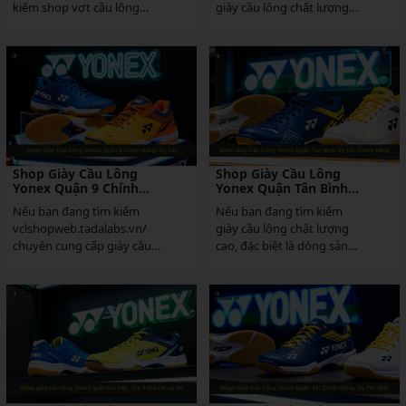
kiếm shop vợt cầu lông
giày cầu lông chất lượng
chính hãng quận 10 uy tín
cao là yếu tố then chốt để...
luôn là mối quan tâm...
Shop Giày Cầu Lông
Shop Giày Cầu Lông
Yonex Quận 9 Chính
Yonex Quận Tân Bình
Hãng, Uy Tín
Uy Tín, Chính Hãng
Nếu bạn đang tìm kiếm
Nếu bạn đang tìm kiếm
vclshopweb.tadalabs.vn/
giày cầu lông chất lượng
chuyên cung cấp giày cầu
cao, đặc biệt là dòng sản
lông Yonex chính hãng tại
phẩm từ thương hiệu
Quận 9, TP Thủ Đức, thì Vợt
Yonex danh tiếng, thì
Cầu Lông...
shop...