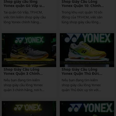
Shop giày cầu lông
Shop Giày Cầu Lông
Yonex quận Gò Vấp uy
Yonex Quận 10: Chính
tín, chính hãng
Hãng, Uy Tín Nhất
Tại quận Gò Vấp, TP.HCM,
Trong khu vực quận 10 sôi
việc tìm kiếm shop giày cầu
động của TP.HCM, việc săn
lông Yonex chính hãng
lùng shop giày cầu lông
không còn là thách thức
Yonex quận 10 chính hãng
lớn khi có nhiều địa...
luôn là lựa chọn...
Shop Giày Cầu Lông
Shop Giày Cầu Lông
Yonex Quận 3 Chính
Yonex Quận Thủ Đức
Hãng, Uy Tín
Chính Hãng 2025
Nếu bạn đang tìm kiếm
Nếu bạn đang tìm kiếm
shop giày cầu lông Yonex
shop giày cầu lông Yonex
quận 3 chính hãng, nơi hội
quận Thủ Đức uy tín với
tụ đầy đủ các dòng giày
sản phẩm chính hãng, chất
cầu lông Yonex...
lượng cao cấp từ...