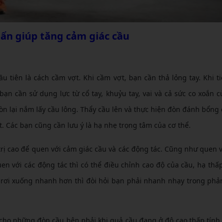
ẩn giúp tăng cảm giác cầu
u tiên là cách cầm vợt. Khi cầm vợt, bạn cần thả lỏng tay. Khi t
bạn cần sử dụng lực từ cổ tay, khuỷu tay, vai và cả sức co xoắn 
còn lại nắm lấy cầu lông. Thẩy cầu lên và thực hiện đòn đánh bổng
. Các bạn cũng cần lưu ý là hạ nhẹ trọng tâm của cơ thể.
trị cao để quen với cảm giác cầu và các động tác. Cũng như quen v
en với các động tác thì có thể điều chỉnh cao độ của cầu, hạ thấ
 rơi xuống nhanh hơn thì đòi hỏi bạn phải nhanh nhạy trong phả
h cho những đòn cầu bên phải khi quả cầu đang ở độ cao thấp tính