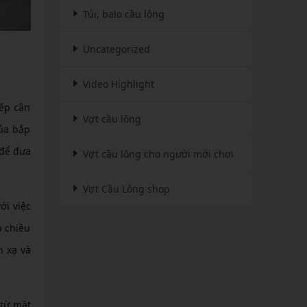
Túi, balo cầu lông
Uncategorized
Video Highlight
iếp cận
Vợt cầu lông
của bắp
 để đưa
Vợt cầu lông cho người mới chơi
Vợt Cầu Lông shop
ới việc
p chiều
n xạ và
 từ mặt