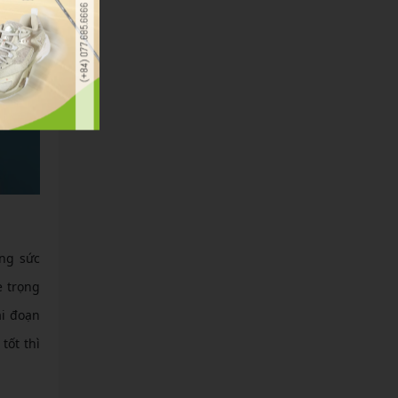
ờng sức
ẹ trọng
ai đoạn
tốt thì