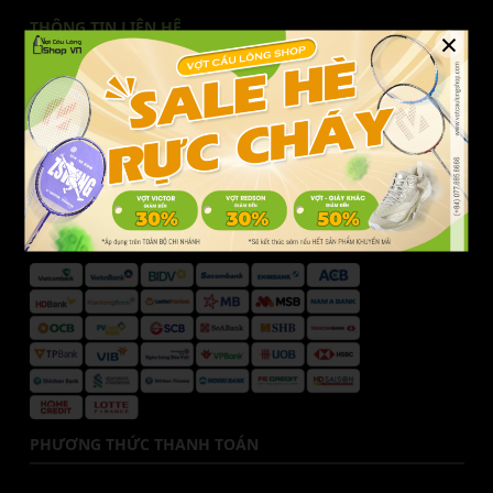
THÔNG TIN LIÊN HỆ
×
Liên hệ Vợt Cầu Lông Shop
Hotline CSKH:
077.685.6666
Email:
cskh@votcaulongshop.vn
DANH SÁCH NGÂN HÀNG
PHƯƠNG THỨC THANH TOÁN