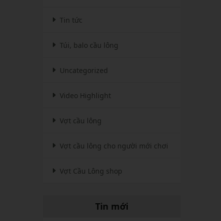
Tin tức
Túi, balo cầu lông
Uncategorized
Video Highlight
Vợt cầu lông
Vợt cầu lông cho người mới chơi
Vợt Cầu Lông shop
Tin mới