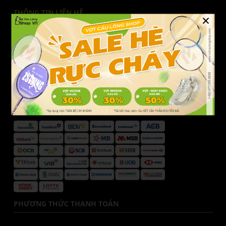
THÔNG TIN LIÊN HỆ
×
Liên hệ Vợt Cầu Lông Shop
Hotline CSKH:
077.685.6666
Email:
cskh@votcaulongshop.vn
DANH SÁCH NGÂN HÀNG
PHƯƠNG THỨC THANH TOÁN