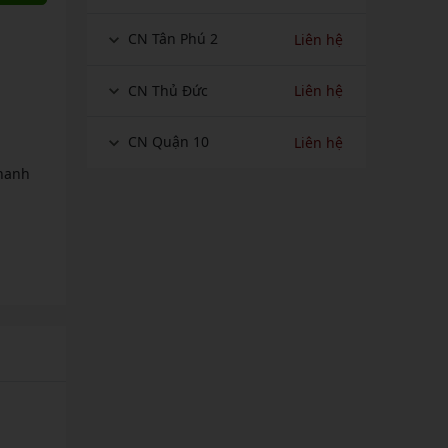
CN Tân Phú 2
Liên hệ
CN Thủ Đức
Liên hệ
CN Quận 10
Liên hệ
thanh