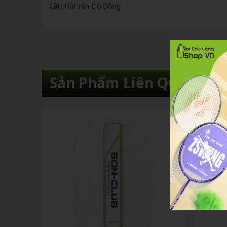
Cầu Hải Yến Đỏ Đồng
Sản Phẩm Liên Quan