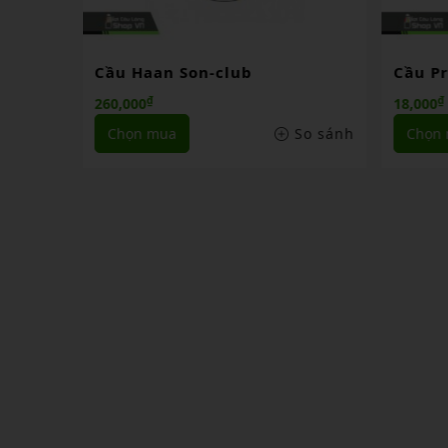
S FIELD
Cầu Haan Son-club
Cầu Pr
₫
₫
260,000
18,000
Chọn mua
So sánh
Chọn
o sánh