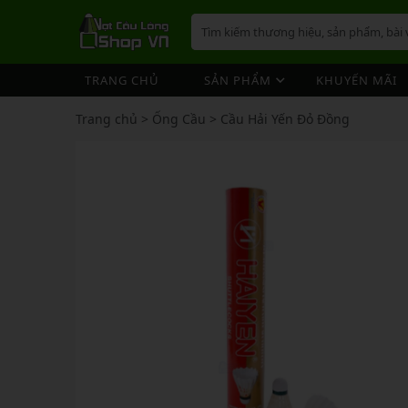
TRANG CHỦ
SẢN PHẨM
KHUYẾN MÃI
VỢT CẦU LÔNG
GIÀY 
ÁO CẦ
QUẦN 
TÚI/B
CƯỚC 
PHỤ K
NÓN
Trang chủ
>
Ống Cầu
>
Cầu Hải Yến Đỏ Đồng
VỢT 
VỢT CẦU LÔNG
GIÀY CẦU LÔNG
GIÀY CẦU LÔNG
GIÀY 
ÁO CẦ
QUẦN 
TÚI/B
CUỐN 
TÚI/B
VỢT 
Vợt Cầu Lông Yonex
Giày Cầu Lông Yonex
ÁO CẦU LÔNG
GIÀY 
ÁO CẦ
QUẦN 
TÚI/B
ỐNG C
BÓNG 
Vợt Cầu Lông Victor
Giày Cầu Lông Mizuno
VỢT 
QUẦN CẦU LÔNG
GIÀY 
ÁO CẦ
QUẦN 
TÚI/B
VỚ CẦ
Vợt Cầu Lông Lining
Giày Cầu Lông Lining
VỢT 
Vợt Cầu Lông Mizuno
Giày Cầu Lông Victor
TÚI / BALO CẦU LÔNG
GIÀY 
ÁO CẦ
QUẦN
TÚI/B
Vợt Cầu Lông Hundred
Giày Cầu Lông Hundred
VỢT 
PHỤ KIỆN CẦU LÔNG
GIÀY 
TÚI/B
Xem thêm
Xem thêm
MÁY ĐAN
GIÀY 
TÚI/B
PHỤ KIỆN CẦU LÔNG
VỢT PICKLEBALL
VỢT 
VỢT PICKLEBALL
GIÀY 
Cước Cầu Lông
Vợt Pickleball Joola
VỢT 
Ống Cầu Lông
Vợt Pickleball Sypik
PHỤ KIỆN PICKLE BALL
GIÀY 
VỢT 
Cuốn Cán Cầu Lông
Vợt Pickleball Lining