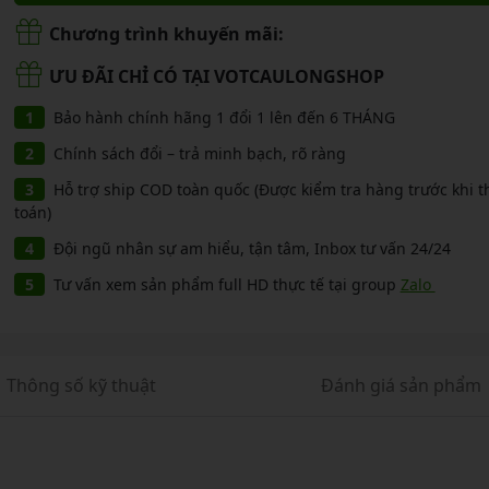
CẦU LÔNG KUMPOO
CẦU LÔNG REDSON
Chương trình khuyến mãi:
CẦU LÔNG KAWASAKI
CẦU LÔNG 3RD
ƯU ĐÃI CHỈ CÓ TẠI VOTCAULONGSHOP
CẦU LÔNG FELET
CẦU LÔNG APAVI
Bảo hành chính hãng 1 đổi 1 lên đến 6 THÁNG
CẦU LÔNG APAVI
Chính sách đổi – trả minh bạch, rõ ràng
CẦU LÔNG DAS X
Hỗ trợ ship COD toàn quốc (Được kiểm tra hàng trước khi 
CẦU LÔNG FLEET
toán)
CẦU LÔNG FLEX POWER
Đội ngũ nhân sự am hiểu, tận tâm, Inbox tư vấn 24/24
Tư vấn xem sản phẩm full HD thực tế tại group
Zalo
CẦU LÔNG FORZA
Thông số kỹ thuật
Đánh giá sản phẩm