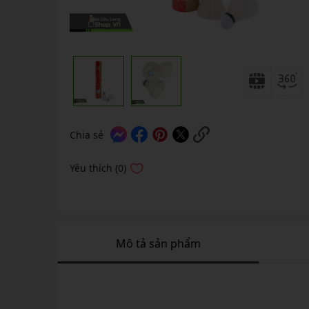
GIÀY 
Vớ Cầu Lông
Vợt Pickleball Kamito
VỢT 
GIÀY 
Vợt Pickleball Dưới 1tr
VỢT 
Xem thêm
GIÀY 
VỢT 
GIÀY 
VỢT 
VỢT 
Chia sẻ
VỢT 
Yêu thích (0)
VỢT 
Mô tả sản phẩm