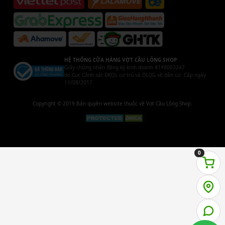
HỆ THỐNG CỬA HÀNG VỢT CẦU LÔNG SHOP
Giấy chứng nhận đăng ký kinh doanh 41Y8003247
do Cục Cảnh sát ĐKQL cư trú và DLQG về dân cư. Cấp ngày
11/08/2017
Copyright © 2019 Bản quyền website thuộc về Vợt Cầu Lông Shop.
0