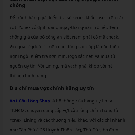
chóng
Để tránh hàng giả, kiểm tra số series khắc laser trên cán
vợt: Yonex có định dạng ngày-tháng-năm rõ nét. Tem
chống giả của bộ công an Việt Nam phải có mã check.
Giá quá rẻ (dưới 1 triệu cho dòng cao cấp) là dấu hiệu
nghi ngờ. Kiểm tra sơn mịn, logo sắc nét, và mua từ
nguồn uy tín. Với Lining, mã vạch phải khớp với hệ
thống chính hãng.
Địa chỉ mua vợt chính hãng uy tín
Vợt Cầu Lông Shop
là hệ thống cửa hàng uy tín tại
TP.HCM, chuyên cung cấp vợt cầu lông chính hãng từ
Yonex, Lining và các thương hiệu khác. Với các chi nhánh
như Tân Phú (126 Huỳnh Thiện Lộc), Thủ Đức, họ đảm