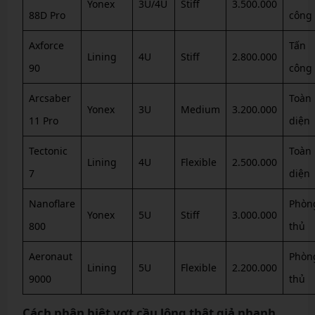
Yonex
3U/4U
Stiff
3.500.000
88D Pro
công
Axforce
Tấn
Lining
4U
Stiff
2.800.000
90
công
Arcsaber
Toàn
Yonex
3U
Medium
3.200.000
11 Pro
diện
Tectonic
Toàn
Lining
4U
Flexible
2.500.000
7
diện
Nanoflare
Phòn
Yonex
5U
Stiff
3.000.000
800
thủ
Aeronaut
Phòn
Lining
5U
Flexible
2.200.000
9000
thủ
Cách phân biệt vợt cầu lông thật giả nhanh