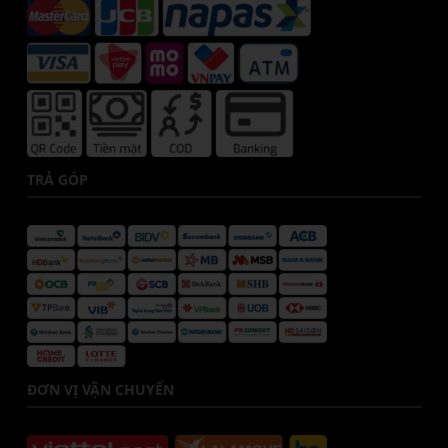
TRẢ GÓP
ĐƠN VỊ VẬN CHUYỂN