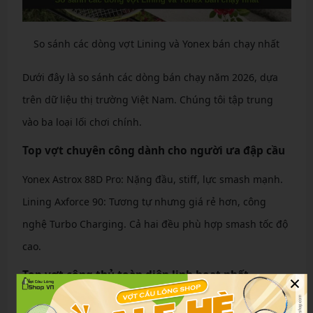
So sánh các dòng vợt Lining và Yonex bán chạy nhất
Dưới đây là so sánh các dòng bán chạy năm 2026, dựa
trên dữ liệu thị trường Việt Nam. Chúng tôi tập trung
vào ba loại lối chơi chính.
Top vợt chuyên công dành cho người ưa đập cầu
Yonex Astrox 88D Pro: Nặng đầu, stiff, lực smash mạnh.
Lining Axforce 90: Tương tự nhưng giá rẻ hơn, công
nghệ Turbo Charging. Cả hai đều phù hợp smash tốc độ
cao.
Top vợt công thủ toàn diện linh hoạt nhất
×
Yonex Arcsaber 11 Pro: Cân bằng, kiểm soát tốt. Lining