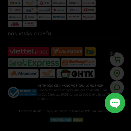
ĐƠN VỊ VẬN CHUYỂN
0
HỆ THỐNG CỬA HÀNG VỢT CẦU LÔNG SHOP
Giấy chứng nhận đăng ký kinh doanh 41Y8003247
do Cục Cảnh sát ĐKQL cư trú và DLQG về dân cư. Cấp ngày
11/08/2017
Copyright © 2019 Bản quyền website thuộc về Vợt Cầu Lông Shop.