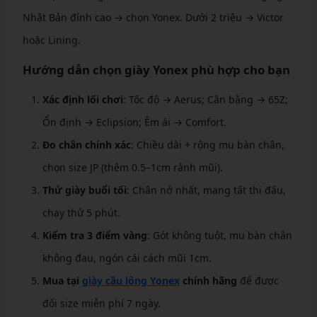
Nhật Bản đỉnh cao → chọn Yonex. Dưới 2 triệu → Victor
hoặc Lining.
Hướng dẫn chọn giày Yonex phù hợp cho bạn
Xác định lối chơi
: Tốc độ → Aerus; Cân bằng → 65Z;
Ổn định → Eclipsion; Êm ái → Comfort.
Đo chân chính xác
: Chiều dài + rộng mu bàn chân,
chọn size JP (thêm 0.5–1cm rảnh mũi).
Thử giày buổi tối
: Chân nở nhất, mang tất thi đấu,
chạy thử 5 phút.
Kiểm tra 3 điểm vàng
: Gót không tuột, mu bàn chân
không đau, ngón cái cách mũi 1cm.
Mua tại
giày cầu lông Yonex
chính hãng
để được
đổi size miễn phí 7 ngày.