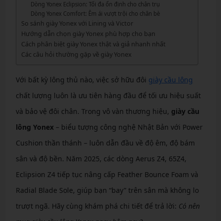
Dòng Yonex Eclipsion: Tối đa ổn định cho chân trụ
Dòng Yonex Comfort: Êm ái vượt trội cho chân bè
So sánh giày Yonex với Lining và Victor
Hướng dẫn chọn giày Yonex phù hợp cho bạn
Cách phân biệt giày Yonex thật và giả nhanh nhất
Các câu hỏi thường gặp về giày Yonex
Với bất kỳ lông thủ nào, việc sở hữu đôi
giày cầu lông
chất lượng luôn là ưu tiên hàng đầu để tối ưu hiệu suất
và bảo vệ đôi chân. Trong vô vàn thương hiệu,
giày cầu
lông Yonex
– biểu tượng công nghệ Nhật Bản với Power
Cushion thần thánh – luôn dẫn đầu về độ êm, độ bám
sân và độ bền. Năm 2025, các dòng Aerus Z4, 65Z4,
Eclipsion Z4 tiếp tục nâng cấp Feather Bounce Foam và
Radial Blade Sole, giúp bạn “bay” trên sân mà không lo
trượt ngã. Hãy cùng khám phá chi tiết để trả lời:
Có nên