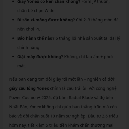
Giày Yonex có kén chân không?
Form JP thuôn,
chân bè chọn Wide.
Đi sân xi-măng được không?
Chỉ 2–3 tháng mòn đế,
nên chơi PU.
Bảo hành thế nào?
6 tháng lỗi nhà sản xuất tại đại lý
chính hãng.
Giặt máy được không?
Không, chỉ lau ẩm + phơi
mát.
Nếu bạn đang tìm đôi giày “đi một lần – nghiện cả đời”,
giày cầu lông Yonex
chính là câu trả lời. Với công nghệ
Power Cushion+ 2025, độ bám Radial Blade và độ bền
Nhật Bản, Yonex không chỉ giúp bạn thắng trận mà còn
bảo vệ đôi chân suốt 10 năm sự nghiệp. Đầu tư 2.6 triệu
hôm nay, tiết kiệm 5 triệu tiền khám chấn thương mai