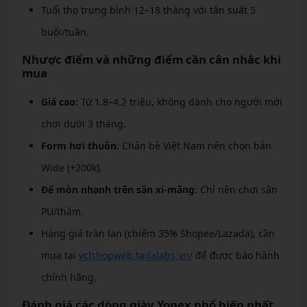
Tuổi thọ trung bình 12–18 tháng với tần suất 5
buổi/tuần.
Nhược điểm và những điểm cần cân nhắc khi
mua
Giá cao
: Từ 1.8–4.2 triệu, không dành cho người mới
chơi dưới 3 tháng.
Form hơi thuôn
: Chân bè Việt Nam nên chọn bản
Wide (+200k).
Đế mòn nhanh trên sân xi-măng
: Chỉ nên chơi sân
PU/thảm.
Hàng giả tràn lan (chiếm 35% Shopee/Lazada), cần
mua tại
vclshopweb.tadalabs.vn/
để được bảo hành
chính hãng.
Đánh giá các dòng giày Yonex phổ biến nhất