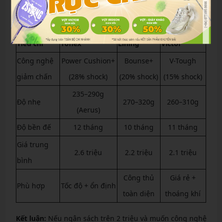
Lý tưởng người mới hoặc trên 45 tuổi. Giá 2.85 triệu.
So sánh giày Yonex với Lining và Victor
Tiêu chí
Yonex
Lining
Victor
Công nghệ
Power Cushion+
Bounse+
V-Tough
giảm chấn
(28% shock)
(20% shock)
(15% shock)
235–290g
Độ nhẹ
270–320g
260–310g
(Aerus)
Độ bền đế
12 tháng
10 tháng
11 tháng
Giá trung
2.6 triệu
2.2 triệu
2.1 triệu
bình
Công thủ
Giá rẻ +
Phù hợp
Tốc độ + ổn định
toàn diện
thoáng khí
Kết luận:
Nếu ngân sách trên 2 triệu và muốn công nghệ