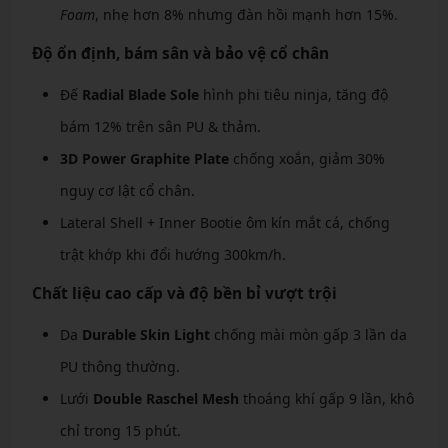
Foam
, nhẹ hơn 8% nhưng đàn hồi mạnh hơn 15%.
Độ ổn định, bám sân và bảo vệ cổ chân
Đế
Radial Blade Sole
hình phi tiêu ninja, tăng độ
bám 12% trên sân PU & thảm.
3D Power Graphite Plate
chống xoắn, giảm 30%
nguy cơ lật cổ chân.
Lateral Shell + Inner Bootie ôm kín mắt cá, chống
trật khớp khi đổi hướng 300km/h.
Chất liệu cao cấp và độ bền bỉ vượt trội
Da
Durable Skin Light
chống mài mòn gấp 3 lần da
PU thông thường.
Lưới
Double Raschel Mesh
thoáng khí gấp 9 lần, khô
chỉ trong 15 phút.