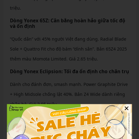
triệu.
Dòng Yonex 65Z: Cân bằng hoàn hảo giữa tốc độ
và ổn định
“Quốc dân” với 45% người Việt đang dùng. Radial Blade
Sole + Quattro Fit cho độ bám “dính sân”. Bản 65Z4 2025
thêm màu Momota Limited. Giá 2.65 triệu.
Dòng Yonex Eclipsion: Tối đa ổn định cho chân trụ
Dành cho đánh đơn, smash mạnh. Power Graphite Drive
+ High Midsole chống lật 40%. Bản Z4 Wide dành riêng
chân bè. Giá 2.95 triệu.
×
Dòng Yonex Comfort: Êm ái vượt trội cho chân bè
Đệm dày 18mm, Comfort Z4 Mid cắt cao bảo vệ cổ chân.