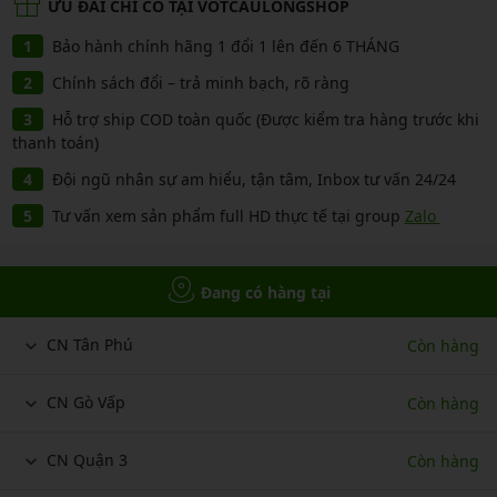
ƯU ĐÃI CHỈ CÓ TẠI VOTCAULONGSHOP
Bảo hành chính hãng 1 đổi 1 lên đến 6 THÁNG
Chính sách đổi – trả minh bạch, rõ ràng
Hỗ trợ ship COD toàn quốc (Được kiểm tra hàng trước khi
thanh toán)
Đội ngũ nhân sự am hiểu, tận tâm, Inbox tư vấn 24/24
Tư vấn xem sản phẩm full HD thực tế tại group
Zalo
Đang có hàng tại
CN Tân Phú
Còn hàng
CN Gò Vấp
Còn hàng
CN Quận 3
Còn hàng