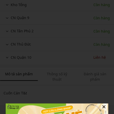
Kho Tổng
Còn hàng
CN Quận 9
Còn hàng
CN Tân Phú 2
Còn hàng
CN Thủ Đức
Còn hàng
CN Quận 10
Liên hệ
Mô tả sản phẩm
Thông số kỹ
Đánh giá sản
thuật
phẩm
Cuốn Cán T&t
×