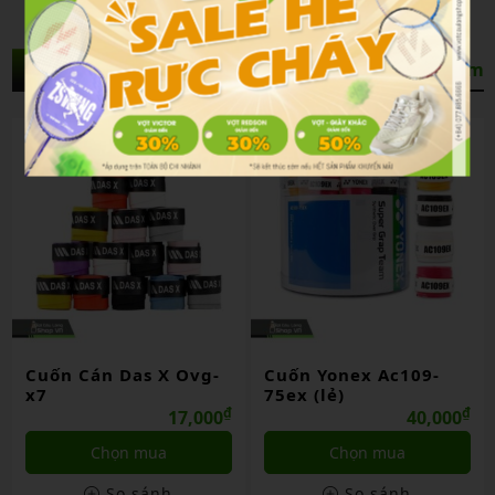
Sản Phẩm Liên Quan
Xem thêm
Cuốn Cán Das X Ovg-
Cuốn Yonex Ac109-
x7
75ex (lẻ)
₫
₫
17,000
40,000
Chọn mua
Chọn mua
So sánh
So sánh