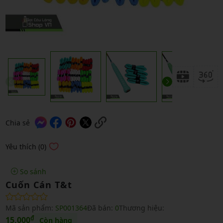
Chia sẻ
Yêu thích (0)
So sánh
Cuốn Cán T&t
Mã sản phẩm:
SP001364
Đã bán:
0
Thương hiệu:
₫
15,000
Còn hàng