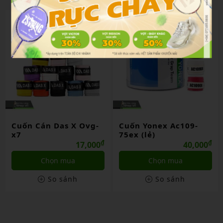
Cuốn Cán Das X Ovg-
Cuốn Yonex Ac109-
x7
75ex (lẻ)
₫
₫
17,000
40,000
Chọn mua
Chọn mua
So sánh
So sánh