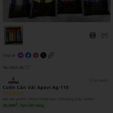
Chia sẻ
Yêu thích (0)
So sánh
Cuốn Cán Vải Apavi Ag-110
Mã sản phẩm:
SP004745
Đã bán:
0
Thương hiệu:
APAVI
₫
20,000
Tạm hết hàng