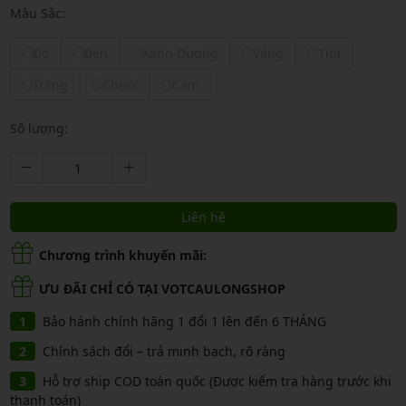
Màu Sắc:
Đỏ
Đen
Xanh Dương
Vàng
Tím
Trắng
Chuối
Cam
Số lượng:
Liên hệ
Chương trình khuyến mãi:
ƯU ĐÃI CHỈ CÓ TẠI VOTCAULONGSHOP
Bảo hành chính hãng 1 đổi 1 lên đến 6 THÁNG
Chính sách đổi – trả minh bạch, rõ ràng
Hỗ trợ ship COD toàn quốc (Được kiểm tra hàng trước khi
thanh toán)