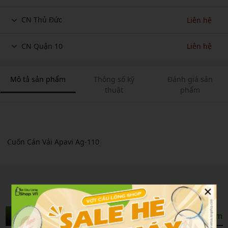
CN Thủ Đức
Liên hệ
CN Quận 10
Liên hệ
Mô tả sản phẩm
Thông số kỹ
Đánh giá sản
thuật
phẩm
Cuốn Cán Vải Apavi Ag-110
×
Sản Phẩm Liên Quan
Xem thêm