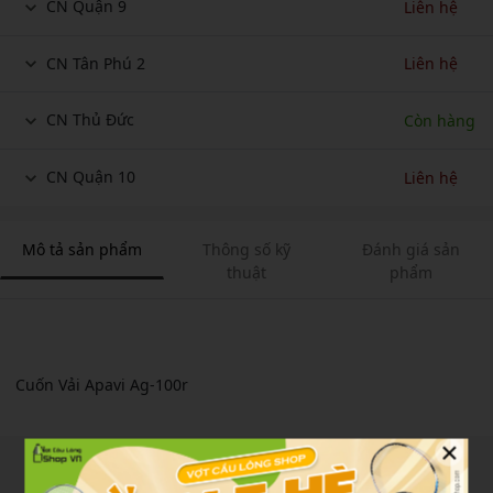
CN Quận 9
Liên hệ
CN Tân Phú 2
Liên hệ
CN Thủ Đức
Còn hàng
CN Quận 10
Liên hệ
Mô tả sản phẩm
Thông số kỹ
Đánh giá sản
thuật
phẩm
Cuốn Vải Apavi Ag-100r
×