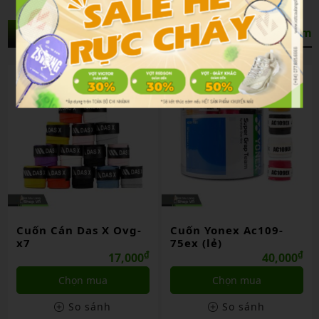
Sản Phẩm Liên Quan
Xem thêm
Cuốn Cán Das X Ovg-
Cuốn Yonex Ac109-
x7
75ex (lẻ)
₫
₫
17,000
40,000
Chọn mua
Chọn mua
So sánh
So sánh