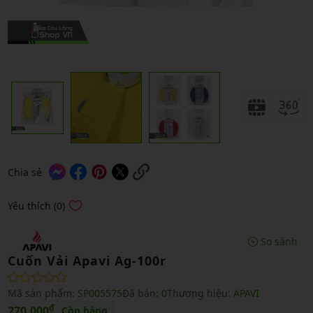
Chia sẻ
Yêu thích (0)
So sánh
Cuốn Vải Apavi Ag-100r
Mã sản phẩm:
SP005575
Đã bán:
0
Thương hiệu:
APAVI
₫
270,000
Còn hàng