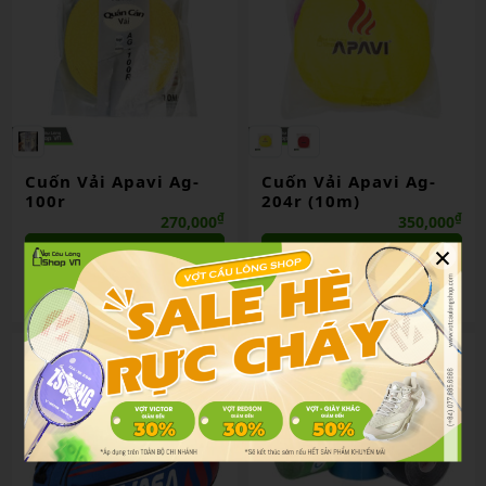
Cuốn Vải Apavi Ag-
Cuốn Vải Apavi Ag-
100r
204r (10m)
₫
₫
270,000
350,000
×
Chọn mua
Chọn mua
So sánh
So sánh