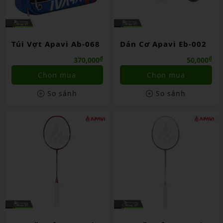
Túi Vợt Apavi Ab-068
Dán Cơ Apavi Eb-002
₫
₫
370,000
50,000
Chọn mua
Chọn mua
So sánh
So sánh