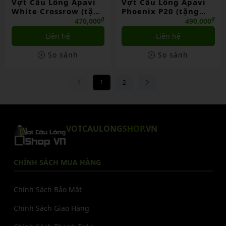
Vợt Cầu Lông Apavi
Vợt Cầu Lông Apavi
White Crossrow (tặng
Phoenix P20 (tặng
Kèm Túi)
Kèm Túi)
₫
₫
470,000
490,000
Liên hệ
Liên hệ
So sánh
So sánh
1
2
VOTCAULONG
SHOP
.VN
CHÍNH SÁCH MUA HÀNG
Chính Sách Bảo Mật
Chính Sách Giao Hàng