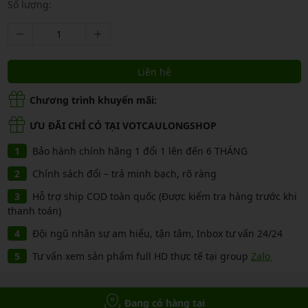
Số lượng:
Liên hệ
Chương trình khuyến mãi:
ƯU ĐÃI CHỈ CÓ TẠI VOTCAULONGSHOP
Bảo hành chính hãng 1 đổi 1 lên đến 6 THÁNG
Chính sách đổi – trả minh bạch, rõ ràng
Hỗ trợ ship COD toàn quốc (Được kiểm tra hàng trước khi
thanh toán)
Đội ngũ nhân sự am hiểu, tận tâm, Inbox tư vấn 24/24
Tư vấn xem sản phẩm full HD thực tế tại group
Zalo
Đang có hàng tại