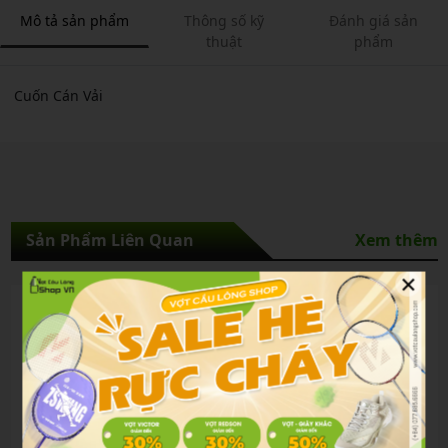
Mô tả sản phẩm
Thông số kỹ
Đánh giá sản
thuật
phẩm
Cuốn Cán Vải
Sản Phẩm Liên Quan
Xem thêm
×