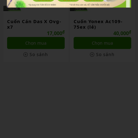
Cuốn Cán Das X Ovg-
Cuốn Yonex Ac109-
x7
75ex (lẻ)
₫
₫
17,000
40,000
Chọn mua
Chọn mua
So sánh
So sánh