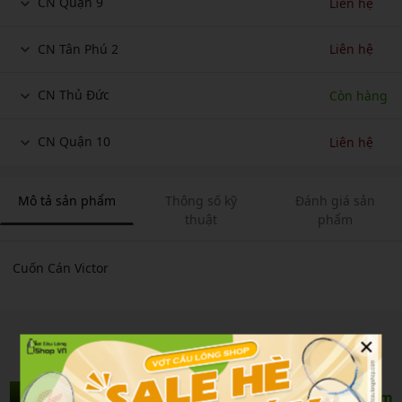
CN Quận 9
Liên hệ
CN Tân Phú 2
Liên hệ
CN Thủ Đức
Còn hàng
CN Quận 10
Liên hệ
Mô tả sản phẩm
Thông số kỹ
Đánh giá sản
thuật
phẩm
Cuốn Cán Victor
×
Sản Phẩm Liên Quan
Xem thêm