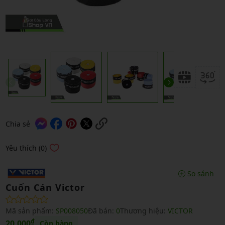
Chia sẻ
Yêu thích (0)
So sánh
Cuốn Cán Victor
Mã sản phẩm:
SP008050
Đã bán:
0
Thương hiệu:
VICTOR
₫
20,000
Còn hàng