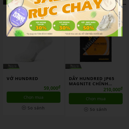
VỚ HUNDRED
DÂY HUNDRED JP65
MAGNITE CHÍNH
₫
59,000
HÃNG
₫
210,000
Chọn mua
Chọn mua
So sánh
So sánh