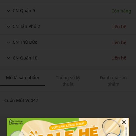
CN Quận 9
Còn hàng
CN Tân Phú 2
Liên hệ
CN Thủ Đức
Liên hệ
CN Quận 10
Liên hệ
Mô tả sản phẩm
Thông số kỹ
Đánh giá sản
thuật
phẩm
Cuốn Mút Vg042
×