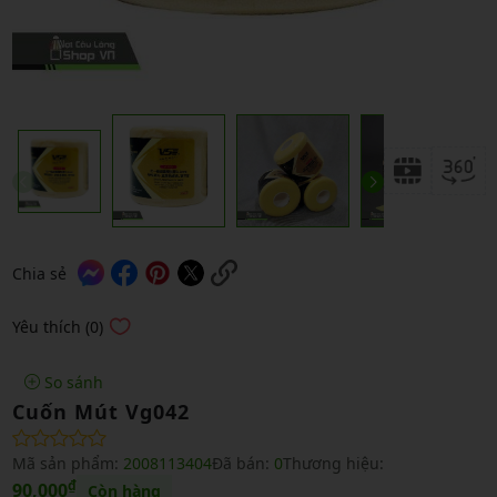
Chia sẻ
Yêu thích (0)
So sánh
Cuốn Mút Vg042
Mã sản phẩm:
2008113404
Đã bán:
0
Thương hiệu:
₫
90,000
Còn hàng