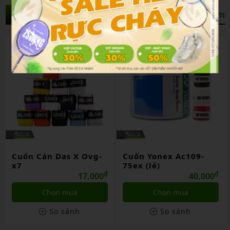
Sản Phẩm Liên Quan
Xem thêm
Cuốn Cán Das X Ovg-
Cuốn Yonex Ac109-
x7
75ex (lẻ)
₫
₫
17,000
40,000
Chọn mua
Chọn mua
So sánh
So sánh