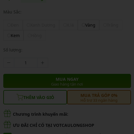
Màu Sắc:
Đen
Xanh Dương
X.lá
Vàng
Trắng
Kem
Hồng
Số lượng:
MUA NGAY
Giao hàng tận nơi
MUA TRẢ GÓP 0%
THÊM VÀO GIỎ
Hỗ trợ 33 ngân hàng
Chương trình khuyến mãi:
ƯU ĐÃI CHỈ CÓ TẠI VOTCAULONGSHOP