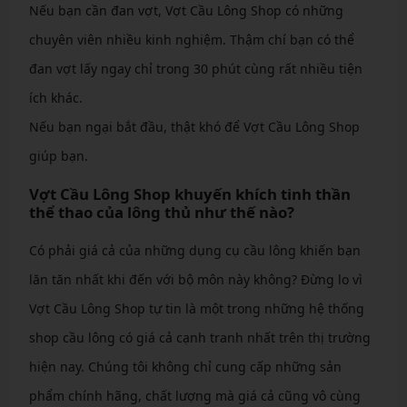
Nếu bạn cần đan vợt, Vợt Cầu Lông Shop có những
chuyên viên nhiều kinh nghiệm. Thậm chí bạn có thể
đan vợt lấy ngay chỉ trong 30 phút cùng rất nhiều tiện
ích khác.
Nếu bạn ngại bắt đầu, thật khó để Vợt Cầu Lông Shop
giúp bạn.
Vợt Cầu Lông Shop khuyến khích tinh thần
thể thao của lông thủ như thế nào?
Có phải giá cả của những dụng cụ cầu lông khiến bạn
lăn tăn nhất khi đến với bộ môn này không? Đừng lo vì
Vợt Cầu Lông Shop tự tin là một trong những hệ thống
shop cầu lông có giá cả cạnh tranh nhất trên thị trường
hiện nay. Chúng tôi không chỉ cung cấp những sản
phẩm chính hãng, chất lượng mà giá cả cũng vô cùng