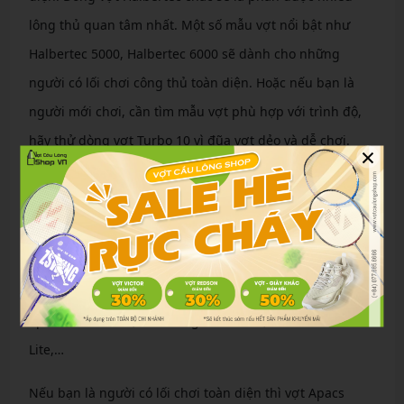
lông thủ quan tâm nhất. Một số mẫu vợt nổi bật như
Halbertec 5000, Halbertec 6000 sẽ dành cho những
người có lối chơi công thủ toàn diện. Hoặc nếu bạn là
người mới chơi, cần tìm mẫu vợt phù hợp với trình độ,
hãy thử dòng vợt Turbo 10 vì đũa vợt dẻo và dễ chơi.
×
SALE SẬP SÀN vợt Apacs lên đến 50%
Deal hời
dành cho lông thủ
Chưa hết, Vợt Cầu Lông Shop còn giảm đến 50%
vợt
Apacs
, với những dòng vợt hot hit như: Apacs Z-Ziggler,
Apacs Finapi 232, Graphite 1001 Xtra Power, Nano Fusion
Speed 9000 Ultra, Dark Knight Series 1, Z Power 900 PRT
Lite,…
Nếu bạn là người có lối chơi toàn diện thì vợt Apacs