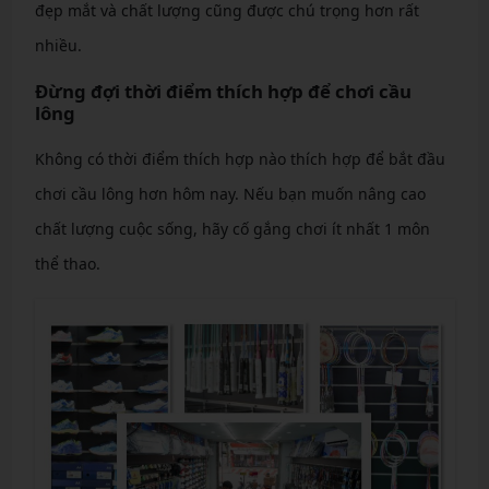
đẹp mắt và chất lượng cũng được chú trọng hơn rất
nhiều.
Đừng đợi thời điểm thích hợp để chơi cầu
lông
Không có thời điểm thích hợp nào thích hợp để bắt đầu
chơi cầu lông hơn hôm nay. Nếu bạn muốn nâng cao
chất lượng cuộc sống, hãy cố gắng chơi ít nhất 1 môn
thể thao.