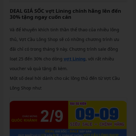
DEAL GIÁ SỐC vợt Lining chính hãng lên đến
30% tặng ngay cuốn cán
Và để khuyến khích tinh thần thể thao của nhiều lông
thủ, Vợt Cầu Lông Shop sẽ có những chương trình ưu
đãi chỉ có trong tháng 9 này. Chương trình sale đồng
loạt 25 đến 30% cho dòng
vợt Lining
, với rất nhiều
voucher và quà tặng đi kèm.
Một số deal hời dành cho các lông thủ đến từ Vợt Cầu
Lông Shop như: