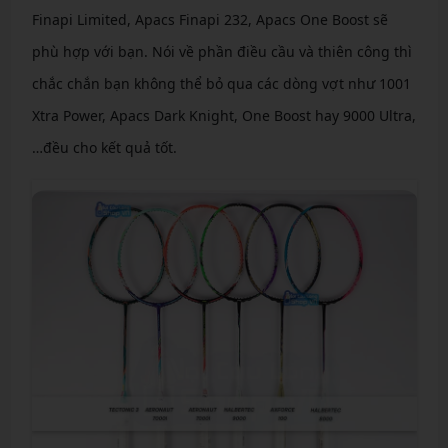
Finapi Limited, Apacs Finapi 232, Apacs One Boost sẽ
phù hợp với bạn. Nói về phần điều cầu và thiên công thì
chắc chắn bạn không thể bỏ qua các dòng vợt như 1001
Xtra Power, Apacs Dark Knight, One Boost hay 9000 Ultra,
…đều cho kết quả tốt.