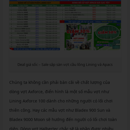
Deal giá sốc – Sale sập sàn vợt cầu lông Lining và Apacs
Chúng ta không cần phải bàn cãi về chất lượng của
dòng vợt Axforce, điển hình là một số mẫu vợt như
Lining Axforce 100 dành cho những người có lối chơi
thiên công. Hay các mẫu vợt như Bladex 900 Sun và
Bladex 9000 Moon sẽ hướng đến người có lối chơi toàn
diện. Dòng vợt Halbertec chắc sẽ là phần được nhiều