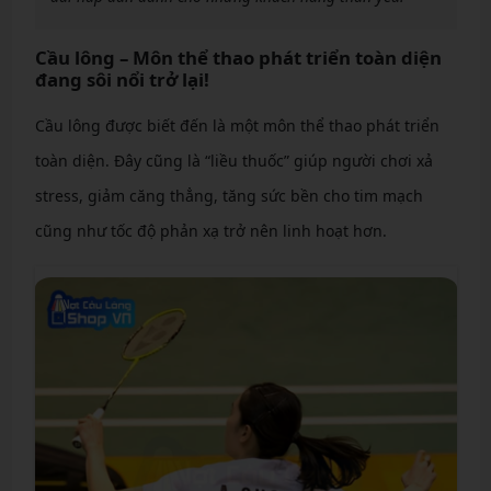
Cầu lông – Môn thể thao phát triển toàn diện
đang sôi nổi trở lại!
Cầu lông được biết đến là một môn thể thao phát triển
toàn diện. Đây cũng là “liều thuốc” giúp người chơi xả
stress, giảm căng thẳng, tăng sức bền cho tim mạch
cũng như tốc độ phản xạ trở nên linh hoạt hơn.