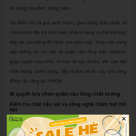
đa dạng như đen, trắng, xám.
Ưu điểm lớn là giá cạnh tranh, giao hàng toàn quốc và
chính sách đổi trả linh hoạt. Khách hàng có thể thử trực
tiếp tại cửa hàng để chọn size phù hợp. Shop còn cung
cấp thông tin chi tiết về quần cầu lông trên website,
giúp người mua hiểu rõ hơn về sản phẩm. Với cam kết
chất lượng chính hãng, đây là địa chỉ tin cậy cho cộng
đồng cầu lông tại TPHCM.
Bí quyết lựa chọn quần cầu lông chất lượng
Kiểm tra chất liệu vải và công nghệ thấm hút mồ
hôi
×
Chất liệu vải là yếu tố then chốt. Ưu tiên quần làm từ
polyester pha spandex, có khả năng co giãn 4 chiều.