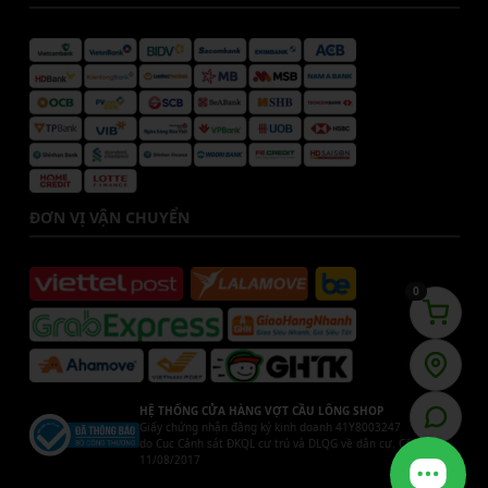
ĐƠN VỊ VẬN CHUYỂN
0
HỆ THỐNG CỬA HÀNG VỢT CẦU LÔNG SHOP
Giấy chứng nhận đăng ký kinh doanh 41Y8003247
do Cục Cảnh sát ĐKQL cư trú và DLQG về dân cư. Cấp ngày
11/08/2017