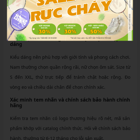
Công nghệ thấm hút mồ hôi như Quick Dry giúp giữ cơ
thể khô ráo. Kiểm tra bằng cách sờ vải, xem độ mềm mại
và thoáng khí.
Lựa chọn kiểu dáng và size quần phù hợp vóc
dáng
Kiểu dáng nên phù hợp với giới tính và phong cách chơi.
Nam thường chọn quần rộng rãi, nữ chọn ôm sát. Size từ
S đến XXL, thử trực tiếp để tránh chật hoặc rộng. Đo
vòng eo và chiều dài chân để chọn chính xác.
Xác minh tem nhãn và chính sách bảo hành chính
hãng
Kiểm tra tem nhãn có logo thương hiệu rõ nét, mã sản
phẩm khớp với catalog chính thức. Hỏi về chính sách bảo
hành, thường từ 6-12 tháng cho lỗi sản xuất.