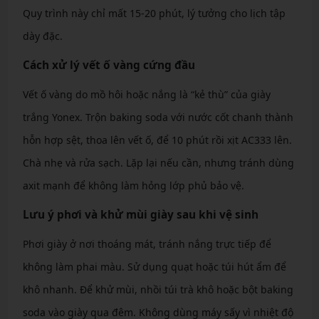
Quy trình này chỉ mất 15-20 phút, lý tưởng cho lịch tập
dày đặc.
Cách xử lý vết ố vàng cứng đầu
Vết ố vàng do mồ hôi hoặc nắng là “kẻ thù” của giày
trắng Yonex. Trộn baking soda với nước cốt chanh thành
hỗn hợp sệt, thoa lên vết ố, để 10 phút rồi xịt AC333 lên.
Chà nhẹ và rửa sạch. Lặp lại nếu cần, nhưng tránh dùng
axit mạnh để không làm hỏng lớp phủ bảo vệ.
Lưu ý phơi và khử mùi giày sau khi vệ sinh
Phơi giày ở nơi thoáng mát, tránh nắng trực tiếp để
không làm phai màu. Sử dụng quạt hoặc túi hút ẩm để
khô nhanh. Để khử mùi, nhồi túi trà khô hoặc bột baking
soda vào giày qua đêm. Không dùng máy sấy vì nhiệt độ