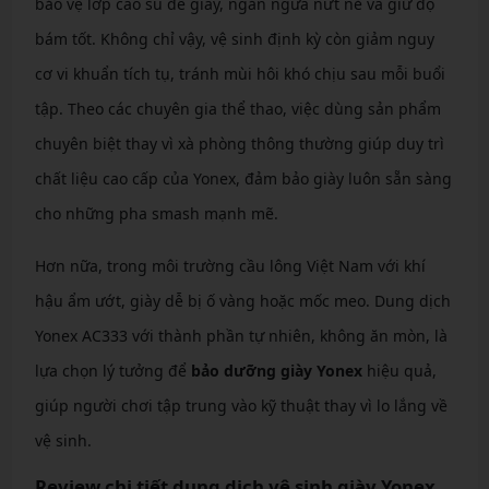
bảo vệ lớp cao su đế giày, ngăn ngừa nứt nẻ và giữ độ
bám tốt. Không chỉ vậy, vệ sinh định kỳ còn giảm nguy
cơ vi khuẩn tích tụ, tránh mùi hôi khó chịu sau mỗi buổi
tập. Theo các chuyên gia thể thao, việc dùng sản phẩm
chuyên biệt thay vì xà phòng thông thường giúp duy trì
chất liệu cao cấp của Yonex, đảm bảo giày luôn sẵn sàng
cho những pha smash mạnh mẽ.
Hơn nữa, trong môi trường cầu lông Việt Nam với khí
hậu ẩm ướt, giày dễ bị ố vàng hoặc mốc meo. Dung dịch
Yonex AC333 với thành phần tự nhiên, không ăn mòn, là
lựa chọn lý tưởng để
bảo dưỡng giày Yonex
hiệu quả,
giúp người chơi tập trung vào kỹ thuật thay vì lo lắng về
vệ sinh.
Review chi tiết dung dịch vệ sinh giày Yonex