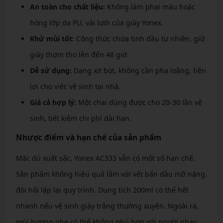
An toàn cho chất liệu:
Không làm phai màu hoặc
hỏng lớp da PU, vải lưới của giày Yonex.
Khử mùi tốt:
Công thức chứa tinh dầu tự nhiên, giữ
giày thơm tho lên đến 48 giờ.
Dễ sử dụng:
Dạng xịt bọt, không cần pha loãng, tiện
lợi cho việc vệ sinh tại nhà.
Giá cả hợp lý:
Một chai dùng được cho 20-30 lần vệ
sinh, tiết kiệm chi phí dài hạn.
Nhược điểm và hạn chế của sản phẩm
Mặc dù xuất sắc, Yonex AC333 vẫn có một số hạn chế.
Sản phẩm không hiệu quả lắm với vết bẩn dầu mỡ nặng,
đòi hỏi lặp lại quy trình. Dung tích 200ml có thể hết
nhanh nếu vệ sinh giày trắng thường xuyên. Ngoài ra,
mùi hương nhẹ có thể không phù hợp với người nhạy