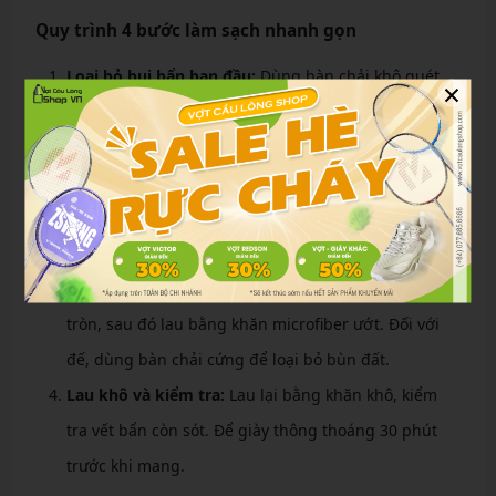
Quy trình 4 bước làm sạch nhanh gọn
Loại bỏ bụi bẩn ban đầu:
Dùng bàn chải khô quét
×
sạch bụi và sỏi nhỏ trên đế và bề mặt giày. Tháo dây
giày và lót để vệ sinh riêng.
Xịt dung dịch AC333:
Lắc chai, xịt đều bọt lên vết
bẩn, để ngấm 2-3 phút. Tập trung vào vùng mũi giày
và bên hông – nơi dễ bẩn nhất.
Chà và lau:
Dùng bàn chải mềm chà nhẹ theo vòng
tròn, sau đó lau bằng khăn microfiber ướt. Đối với
đế, dùng bàn chải cứng để loại bỏ bùn đất.
Lau khô và kiểm tra:
Lau lại bằng khăn khô, kiểm
tra vết bẩn còn sót. Để giày thông thoáng 30 phút
trước khi mang.