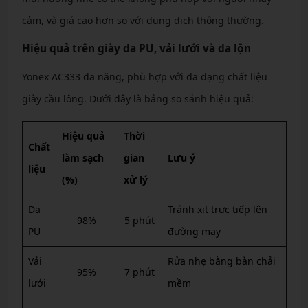
cảm, và giá cao hơn so với dung dịch thông thường.
Hiệu quả trên giày da PU, vải lưới và da lộn
Yonex AC333 đa năng, phù hợp với đa dạng chất liệu
giày cầu lông. Dưới đây là bảng so sánh hiệu quả:
Hiệu quả
Thời
Chất
làm sạch
gian
Lưu ý
liệu
(%)
xử lý
Da
Tránh xịt trực tiếp lên
98%
5 phút
PU
đường may
Vải
Rửa nhẹ bằng bàn chải
95%
7 phút
lưới
mềm