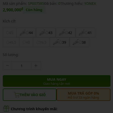
Mã sản phẩm:
SP007585
Đã bán:
0
Thương hiệu:
YONEX
₫
2,900,000
Còn hàng
Kích cỡ:
45
44
43
42
41
40.5
40
39.5
39
38
Số lượng:
MUA NGAY
Giao hàng tận nơi
MUA TRẢ GÓP 0%
THÊM VÀO GIỎ
Hỗ trợ 33 ngân hàng
Chương trình khuyến mãi: