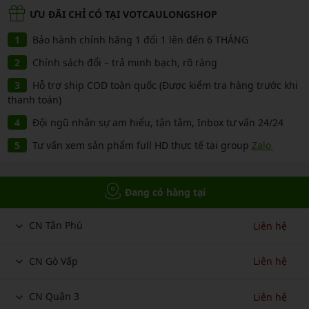
ƯU ĐÃI CHỈ CÓ TẠI VOTCAULONGSHOP
Bảo hành chính hãng 1 đổi 1 lên đến 6 THÁNG
Chính sách đổi – trả minh bạch, rõ ràng
Hỗ trợ ship COD toàn quốc (Được kiểm tra hàng trước khi
thanh toán)
Đội ngũ nhân sự am hiểu, tận tâm, Inbox tư vấn 24/24
Tư vấn xem sản phẩm full HD thực tế tại group
Zalo
Đang có hàng tại
CN Tân Phú
Liên hệ
CN Gò Vấp
Liên hệ
CN Quận 3
Liên hệ