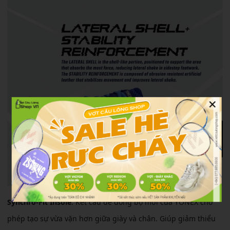
×
Synchro-Fit Insole
: Kết cấu đế đồng bộ mới của YONEX cho
phép tạo sự vừa vặn hơn giữa giày và chân. Giúp giảm thiểu