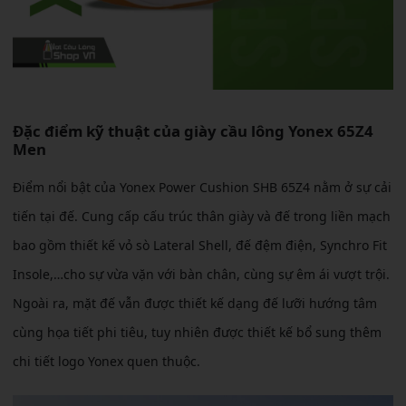
Đặc điểm kỹ thuật của giày cầu lông Yonex 65Z4
Men
Điểm nổi bật của Yonex Power Cushion SHB 65Z4 nằm ở sự cải
tiến tại đế. Cung cấp cấu trúc thân giày và đế trong liền mạch
bao gồm thiết kế vỏ sò Lateral Shell, đế đệm điện, Synchro Fit
Insole,…cho sự vừa vặn với bàn chân, cùng sự êm ái vượt trội.
Ngoài ra, mặt đế vẫn được thiết kế dạng đế lưỡi hướng tâm
cùng họa tiết phi tiêu, tuy nhiên được thiết kế bổ sung thêm
chi tiết logo Yonex quen thuộc.