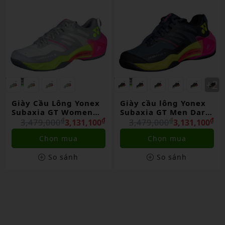
Giày Cầu Lông Yonex
Giày cầu lông Yonex
Subaxia GT Women
Subaxia GT Men Dark
Light Gray Chính
₫
₫
Gray Chính Hãng
₫
₫
3,479,000
3,131,100
3,479,000
3,131,100
Hãng
Chọn mua
Chọn mua
So sánh
So sánh