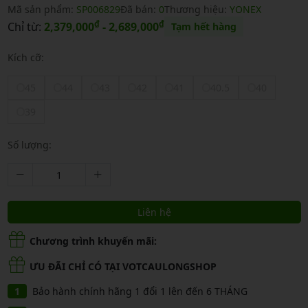
Mã sản phẩm:
SP006829
Đã bán:
0
Thương hiệu:
YONEX
₫
₫
Chỉ từ:
2,379,000
- 2,689,000
Tạm hết hàng
Kích cỡ:
45
44
43
42
41
40.5
40
39
Số lượng:
Liên hệ
Chương trình khuyến mãi:
ƯU ĐÃI CHỈ CÓ TẠI VOTCAULONGSHOP
Bảo hành chính hãng 1 đổi 1 lên đến 6 THÁNG