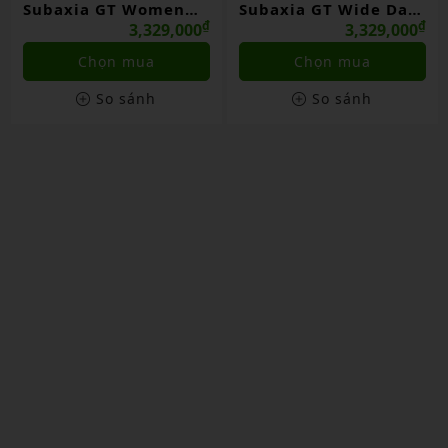
Subaxia GT Women
Subaxia GT Wide Dark
Grayish Green Chính
₫
Green Chính Hãng
₫
3,329,000
3,329,000
Hãng
Chọn mua
Chọn mua
So sánh
So sánh