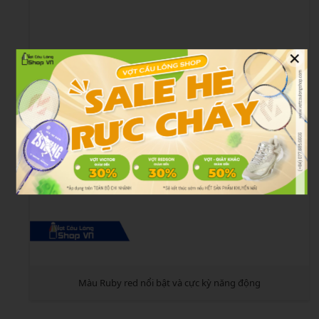
×
Màu Ruby red nổi bật và cực kỳ năng động