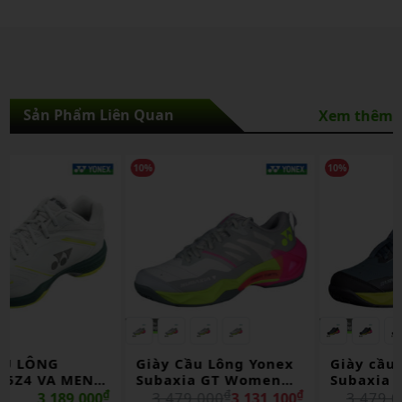
Sản Phẩm Liên Quan
Xem thêm
10%
10%
Giày Cầu Lông Yonex
Giày cầu lông Yonex
Subaxia GT Women
Subaxia GT Men Dark
Light Gray Chính
₫
₫
Gray Chính Hãng
₫
₫
3,479,000
3,131,100
3,479,000
3,131,100