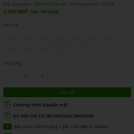
Mã sản phẩm:
SP006837
Đã bán:
0
Thương hiệu:
YONEX
₫
2,689,000
Tạm hết hàng
Kích cỡ:
47
46
45
44
43
42
41
40
39
38
37.5
37
Số lượng:
Liên hệ
Chương trình khuyến mãi:
ƯU ĐÃI CHỈ CÓ TẠI VOTCAULONGSHOP
Bảo hành chính hãng 1 đổi 1 lên đến 6 THÁNG