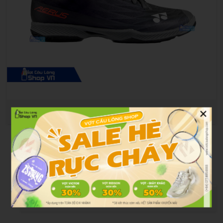
×
Màu Dark grey cực kỳ nam tính và mạnh mẽ
Ruby Red
: Màu đỏ ruby nổi bật, mang lại sự bùng nổ và
cá tính cho những ai muốn tạo ấn tượng mạnh trên sân
cầu.
Màu Ruby red nổi bật và cực kỳ năng động