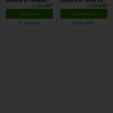
Subaxia GT Women
Subaxia GT Wide Dark
Grayish Green Chính
₫
Green Chính Hãng
₫
3,329,000
3,329,000
Hãng
Chọn mua
Chọn mua
So sánh
So sánh