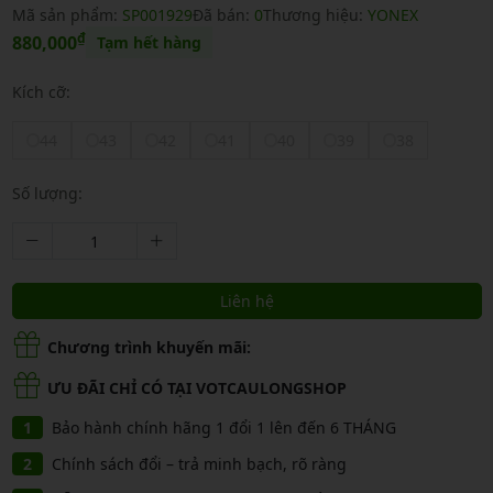
Mã sản phẩm:
SP001929
Đã bán:
0
Thương hiệu:
YONEX
₫
880,000
Tạm hết hàng
Kích cỡ:
44
43
42
41
40
39
38
Số lượng:
Liên hệ
Chương trình khuyến mãi:
ƯU ĐÃI CHỈ CÓ TẠI VOTCAULONGSHOP
Bảo hành chính hãng 1 đổi 1 lên đến 6 THÁNG
Chính sách đổi – trả minh bạch, rõ ràng