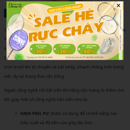
×
Tuy Bubble Out – Xanh nằm ở phân khúc tầm thấp nhưng nhà
Yonex vẫn trang bị kĩ càng cho đứa con của mình các công
nghệ tiên tiến và hiện đại. Nổi bật nhất là công nghệ “TRU
SHAPE” mang đến sự ổn định ở phần mũi, giảm khả năng
trơn trượt khi di chuyển và bật nhảy, nhanh chóng hơn trong
việc lấy lại trạng thái cân bằng.
Ngoài công nghệ nổi bật trên thì hãng còn trang bị thêm cho
đôi giày một số công nghệ tiên tiến như là:
HIGH PEEL PU
: Được sử dụng để có thể nâng cao
hiêu xuất và độ bền của giày lâu hơn