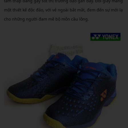
tầm thấp đang gây sốt thị trường dạo gần đây. Đôi giày mang
một thiết kế độc đáo, với vẻ ngoài bắt mắt, đem đến sự mới lạ
cho những người đam mê bộ môn cầu lông.