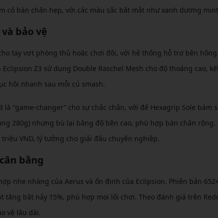
am có bàn chân hẹp, với các màu sắc bắt mắt như xanh dương mint
 và bảo vệ
 cho tay vợt phòng thủ hoặc chơi đôi, với hệ thống hỗ trợ bên hông
ản Eclipsion Z3 sử dụng Double Raschel Mesh cho độ thoáng cao, kế
ục hồi nhanh sau mỗi cú smash.
 là “game-changer” cho sự chắc chắn, với đế Hexagrip Sole bám 
oảng 280g) nhưng bù lại bằng độ bền cao, phù hợp bàn chân rộng.
 triệu VND, lý tưởng cho giải đấu chuyên nghiệp.
 cân bằng
hợp nhẹ nhàng của Aerus và ổn định của Eclipsion. Phiên bản 65Z
t tăng bật nảy 15%, phù hợp mọi lối chơi. Theo đánh giá trên Redd
o vệ lâu dài.