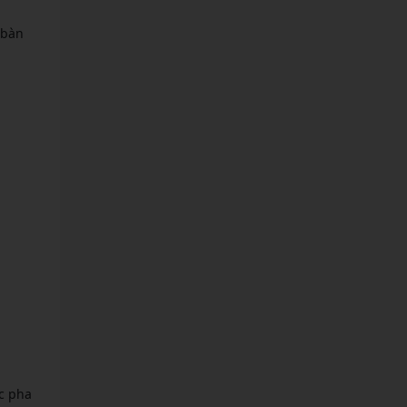
 bàn
c pha