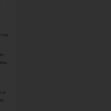
.
t hợp
sân
 Màu
4 có
it,