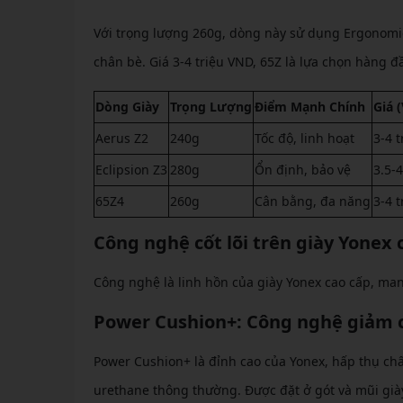
Với trọng lượng 260g, dòng này sử dụng Ergonomi
chân bè. Giá 3-4 triệu VND, 65Z là lựa chọn hàng 
Dòng Giày
Trọng Lượng
Điểm Mạnh Chính
Giá 
Aerus Z2
240g
Tốc độ, linh hoạt
3-4 t
Eclipsion Z3
280g
Ổn định, bảo vệ
3.5-4
65Z4
260g
Cân bằng, đa năng
3-4 t
Công nghệ cốt lõi trên giày Yonex 
Công nghệ là linh hồn của giày Yonex cao cấp, mang
Power Cushion+: Công nghệ giảm c
Power Cushion+ là đỉnh cao của Yonex, hấp thụ c
urethane thông thường. Được đặt ở gót và mũi già