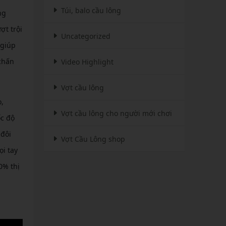
Túi, balo cầu lông
ng
ợt trội
Uncategorized
 giúp
chấn
Video Highlight
Vợt cầu lông
,
Vợt cầu lông cho người mới chơi
ốc độ
 đôi
Vợt Cầu Lông shop
i tay
0% thị