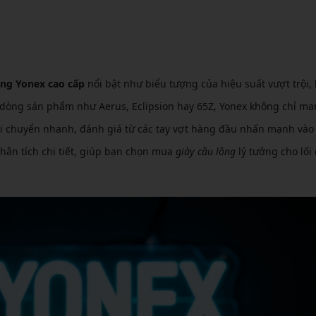
CẦU LÔNG KUMPOO
CẦU LÔNG REDSON
CẦU LÔNG KAWASAKI
CẦU LÔNG 3RD
CẦU LÔNG FELET
CẦU LÔNG APAVI
CẦU LÔNG APAVI
ông Yonex cao cấp
nổi bật như biểu tượng của hiệu suất vượt trội, 
CẦU LÔNG DAS X
các dòng sản phẩm như Aerus, Eclipsion hay 65Z, Yonex không chỉ m
di chuyển nhanh, đánh giá từ các tay vợt hàng đầu nhấn mạnh vào
CẦU LÔNG FLEET
phân tích chi tiết, giúp bạn chọn mua
giày cầu lông
lý tưởng cho lối 
CẦU LÔNG FLEX POWER
CẦU LÔNG FORZA