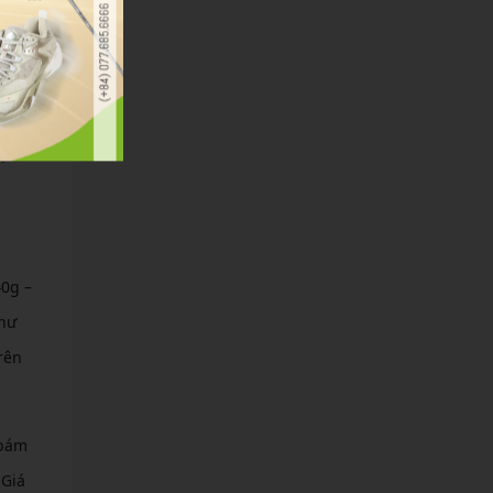
ịnh.
40g –
như
rên
 bám
 Giá