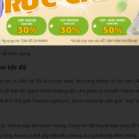
ác dòng giày Yonex cao cấp chủ lực
dòng tập trung vào nhu cầu cụ thể của tay vợt, từ tốc độ đến ổn đ
ể dễ hình dung.
ho tốc độ
vợt ưu tiên tốc độ và sự linh hoạt, với trọng lượng chỉ vỏn vẹn 2
Z2 nổi bật với upper mesh thoáng khí, cho phép di chuyển nhanh 
ô địch thế giới Thomas Laybourn, Aerus mang lại cảm giác “bay” t
cái, hỗ trợ xoay sở nhanh chóng, trong khi đế Round Sole tăng độ
ý rằng Aerus có thể gây mỏi nếu chơi quá 2 giờ do lớp đệm mỏng.