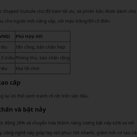
c Shaped Outsole cho độ bám tối ưu, và phiên bản Wide dành cho
đầu cho người mới nâng cấp, với màu trắng/đỏ cổ điển.
(VND)
Phù Hợp Với
riệu
Tấn công, bàn chân hẹp
.5 triệu
Phòng thủ, bàn chân rộng
riệu
Mọi lối chơi
cao cấp
 lại lợi thế cạnh tranh rõ rệt trên sân đấu.
hấn và bật nảy
hấn động 28% và chuyển hóa thành năng lượng bật nảy 62% so với
y, công nghệ này giúp tay vợt phục hồi nhanh, giảm mỏi cơ sau cá