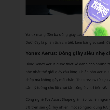
Phân tích c
Yonex mang đến ba dòng giày cao cấp chủ lực, mỗi 
Dưới đây là phân tích chi tiết, kèm bảng so sánh đ
Yonex Aerus: Dòng giày siêu nhẹ c
Dòng Yonex Aerus được thiết kế dành cho những tay 
nhẹ nhất thế giới giày cầu lông. Phiên bản Aerus 
chớp mà không gây mỏi chân. Theo review từ cựu v
sân, lý tưởng cho lối chơi tấn công ở vị trí tiền vệ.
Công nghệ Toe Assist Shape giảm áp lực lên ngón 
3% trên sàn gỗ. Tuy nhiên, một số người dùng lưu 