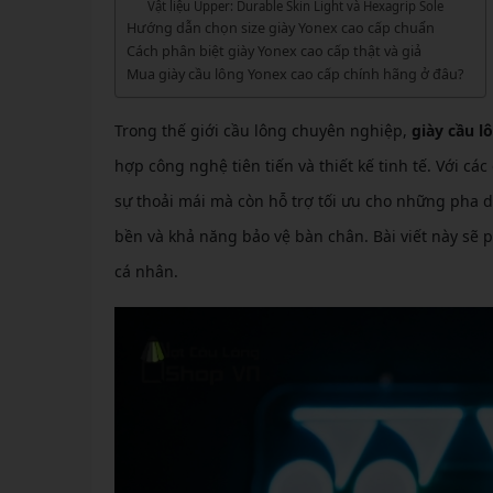
GIÀY 
Vật liệu Upper: Durable Skin Light và Hexagrip Sole
Vớ Cầu Lông
Vợt Pickleball Kamito
VỢT 
Hướng dẫn chọn size giày Yonex cao cấp chuẩn
GIÀY 
Vợt Pickleball Dưới 1tr
Cách phân biệt giày Yonex cao cấp thật và giả
VỢT 
Mua giày cầu lông Yonex cao cấp chính hãng ở đâu?
Xem thêm
GIÀY 
VỢT 
GIÀY 
Trong thế giới cầu lông chuyên nghiệp,
giày cầu l
VỢT 
hợp công nghệ tiên tiến và thiết kế tinh tế. Với 
sự thoải mái mà còn hỗ trợ tối ưu cho những pha 
VỢT 
bền và khả năng bảo vệ bàn chân. Bài viết này sẽ 
VỢT 
cá nhân.
VỢT 