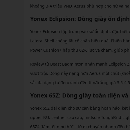
khoảng 3-4 triệu VND, Aerus phù hợp cho nữ và n
Yonex Eclipsion: Dòng giày ổn định
Yonex Eclipsion tập trung vào sự ổn định, đặc biệt
Lateral Shell chống lật cổ chân hiệu quả. Phiên b
Power Cushion+ hấp thụ 62% lực va chạm, giúp ph
Review từ Beast Badminton nhấn mạnh Eclipsion Z3
vượt trội. Dòng này nặng hơn Aerus một chút (kh
sắc đa dạng từ đen/xanh đến tím/trắng, giá 3.5-4.5
Yonex 65Z: Dòng giày toàn diện và
Yonex 65Z đại diện cho sự cân bằng hoàn hảo, kết 
upper P.U. Leather cao cấp, midsole ToughBrid Ligh
65Z4 “làm tốt mọi thứ” – từ di chuyển nhanh đến bả