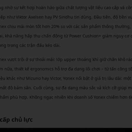
ng nhờ sự kết hợp hoàn hảo giữa chất lượng vật liệu cao cấp và cô
p như Viktor Axelsen hay PV Sindhu tin dùng. Đầu tiên, độ bền vư
 Yonex chịu mài mòn tốt hơn 20% so với các sản phẩm thông thường,
 hai, khả năng hấp thụ chấn động từ Power Cushion+ giảm nguy cơ 
ng trong các trận đấu kéo dài.
x vượt trội ở sự thoải mái: lớp upper thoáng khí giữ chân khô ráo
n nữa, thiết kế ergonomics hỗ trợ đa dạng lối chơi – từ tấn công t
u khác như Mizuno hay Victor, Yonex nổi bật ở giá trị lâu dài: một
mất độ bám sân. Cuối cùng, sự đa dạng màu sắc và kích cỡ giúp mọ
 phẩm phù hợp. Không ngạc nhiên khi doanh số Yonex chiếm hơn 6
cấp chủ lực