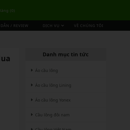
Hàng (
0
)
DẪN / REVIEW
DỊCH VỤ
VỀ CHÚNG TÔI
DỊCH VỤ ĐAN VỢT CẦU LÔNG
TÚI/BALO CẦU LÔNG
OP
DỊCH VỤ THU MUA VỢT CŨ
ex
Túi Cầu Lông Lining
Danh mục tin tức
Mua
ing
Túi Cầu Lông Yonex
mpoo
Túi Cầu Lông Victor
Áo cầu lông
tor
Túi Cầu Lông Mizuno
Áo cầu lông Lining
Túi Cầu Lông Apavi
Xem thêm
EBALL
MÁY ĐAN
Áo cầu lông Yonex
Phụ Kiện Máy Đan
Cầu lông đôi nam
Cầu lông Việt Nam