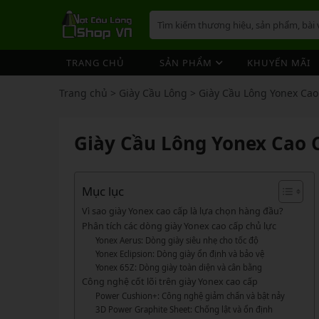
TRANG CHỦ
SẢN PHẨM
KHUYẾN MÃI
VỢT CẦU LÔNG
GIÀY 
ÁO CẦ
QUẦN 
TÚI/B
CƯỚC 
PHỤ K
NÓN
Trang chủ
>
Giày Cầu Lông
>
Giày Cầu Lông Yonex Cao
VỢT 
VỢT CẦU LÔNG
GIÀY CẦU LÔNG
GIÀY CẦU LÔNG
GIÀY 
ÁO CẦ
QUẦN 
TÚI/B
CUỐN 
TÚI/B
VỢT 
Vợt Cầu Lông Yonex
Giày Cầu Lông Yonex
Giày Cầu Lông Yonex Cao 
ÁO CẦU LÔNG
GIÀY 
ÁO CẦ
QUẦN 
TÚI/B
ỐNG C
BÓNG 
Vợt Cầu Lông Victor
Giày Cầu Lông Mizuno
VỢT 
QUẦN CẦU LÔNG
GIÀY 
ÁO CẦ
QUẦN 
TÚI/B
VỚ CẦ
Vợt Cầu Lông Lining
Giày Cầu Lông Lining
VỢT 
Vợt Cầu Lông Mizuno
Giày Cầu Lông Victor
Mục lục
TÚI / BALO CẦU LÔNG
GIÀY 
ÁO CẦ
QUẦN
TÚI/B
Vợt Cầu Lông Hundred
Giày Cầu Lông Hundred
Vì sao giày Yonex cao cấp là lựa chọn hàng đầu?
VỢT 
PHỤ KIỆN CẦU LÔNG
GIÀY 
TÚI/B
Phân tích các dòng giày Yonex cao cấp chủ lực
Xem thêm
Xem thêm
Yonex Aerus: Dòng giày siêu nhẹ cho tốc độ
MÁY ĐAN
GIÀY 
TÚI/B
PHỤ KIỆN CẦU LÔNG
VỢT PICKLEBALL
VỢT 
Yonex Eclipsion: Dòng giày ổn định và bảo vệ
VỢT PICKLEBALL
GIÀY 
Yonex 65Z: Dòng giày toàn diện và cân bằng
Cước Cầu Lông
Vợt Pickleball Joola
VỢT 
Công nghệ cốt lõi trên giày Yonex cao cấp
Ống Cầu Lông
Vợt Pickleball Sypik
PHỤ KIỆN PICKLE BALL
GIÀY 
Power Cushion+: Công nghệ giảm chấn và bật nảy
VỢT 
Cuốn Cán Cầu Lông
Vợt Pickleball Lining
3D Power Graphite Sheet: Chống lật và ổn định