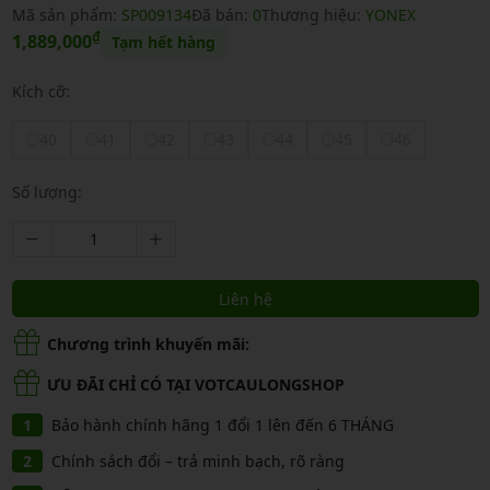
Mã sản phẩm:
SP009134
Đã bán:
0
Thương hiệu:
YONEX
₫
1,889,000
Tạm hết hàng
Kích cỡ:
40
41
42
43
44
45
46
Số lượng:
Liên hệ
Chương trình khuyến mãi:
ƯU ĐÃI CHỈ CÓ TẠI VOTCAULONGSHOP
Bảo hành chính hãng 1 đổi 1 lên đến 6 THÁNG
Chính sách đổi – trả minh bạch, rõ ràng