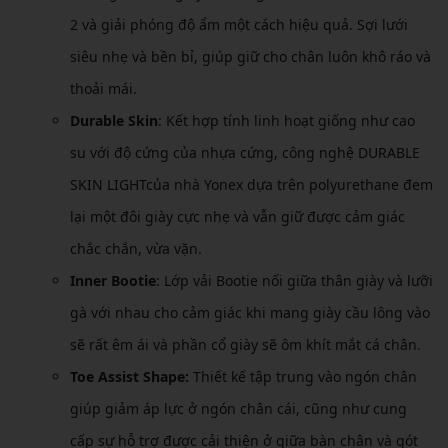
2 và giải phóng độ ẩm một cách hiệu quả. Sợi lưới
siêu nhẹ và bền bỉ, giúp giữ cho chân luôn khô ráo và
thoải mái.
Durable Skin
: Kết hợp tính linh hoạt giống như cao
su với độ cứng của nhựa cứng, công nghệ DURABLE
SKIN LIGHTcủa nhà Yonex dựa trên polyurethane đem
lại một đôi giày cực nhẹ và vẫn giữ được cảm giác
chắc chắn, vừa vặn.
Inner Bootie
: Lớp vải Bootie nối giữa thân giày và lưỡi
gà với nhau cho cảm giác khi mang giày cầu lông vào
sẽ rất êm ái và phần cổ giày sẽ ôm khít mắt cá chân.
Toe Assist Shape:
Thiết kế tập trung vào ngón chân
giúp giảm áp lực ở ngón chân cái, cũng như cung
cấp sự hỗ trợ được cải thiện ở giữa bàn chân và gót