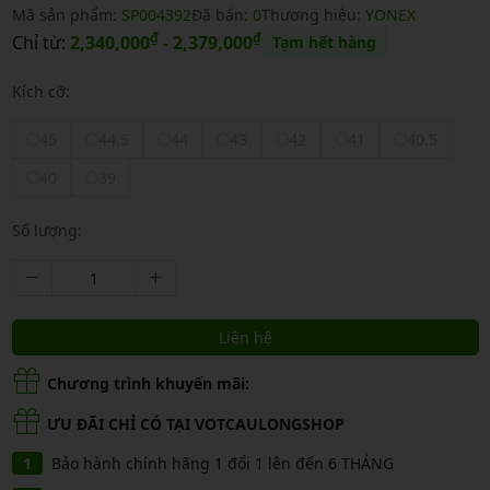
Mã sản phẩm:
SP004392
Đã bán:
0
Thương hiệu:
YONEX
₫
₫
Chỉ từ:
2,340,000
- 2,379,000
Tạm hết hàng
Kích cỡ:
45
44.5
44
43
42
41
40.5
40
39
Số lượng:
Liên hệ
Chương trình khuyến mãi:
ƯU ĐÃI CHỈ CÓ TẠI VOTCAULONGSHOP
Bảo hành chính hãng 1 đổi 1 lên đến 6 THÁNG