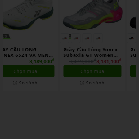
Giày Cầu Lông Yonex
Giày cầu lông Yonex
Subaxia GT Women
Subaxia GT Men Dark
Light Gray Chính
₫
₫
Gray Chính Hãng
₫
₫
3,479,000
3,131,100
3,479,000
3,131,100
Hãng
Chọn mua
Chọn mua
So sánh
So sánh