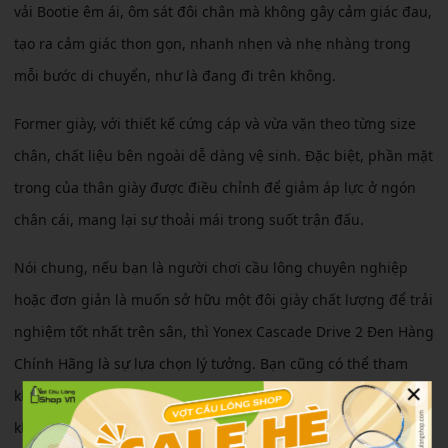
vải Bootie êm ái, ôm sát đôi chân mà không gây cảm giác đau,
tạo ra cảm giác thon gọn, nhanh nhẹn và nhẹ nhàng trong
mỗi bước di chuyển, như là đang đi trên không.
Former giày, với thiết kế cứng cáp và vừa vặn theo từng size
chân, chất liệu bên ngoài dễ dàng vệ sinh. Đặc biệt, phần mặt
trong của thân giày được điều chỉnh để giảm áp lực ở ngón
chân cái, mang lại sự thoải mái trong suốt trận đấu.
Nói chung, nếu bạn là người chơi cầu lông chuyên nghiệp
hoặc đơn giản là muốn sở hữu một đôi giày chất lượng để trải
nghiệm tốt nhất trên sân, thì Yonex Cascade Drive 2 Đen Hàng
Chính Hãng là sự lựa chọn lý tưởng. Bạn cũng có thể tham
×
khảo nhiều mẫu giày cầu lông Yonex khác thuộc các phân
khúc khác nhau để tùy chọn phù hợp với phong cách chơi và