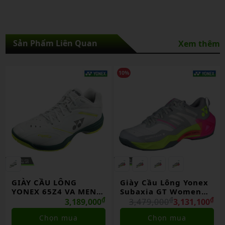
Sản Phẩm Liên Quan
Xem thêm
10%
10%
̂̀U LÔNG
Giày Cầu Lông Yonex
Giày cầu
65Z4 VA MEN
Subaxia GT Women
Subaxia 
HÃNG
₫
Light Gray Chính
₫
₫
Gray Chí
3,189,000
3,479,000
3,131,100
3,479,0
Hãng
họn mua
Chọn mua
Ch