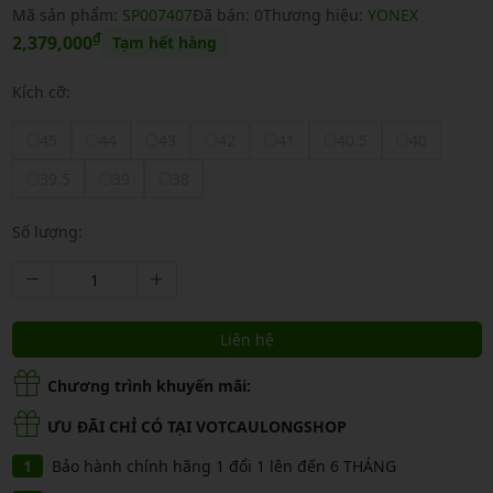
Mã sản phẩm:
SP007407
Đã bán:
0
Thương hiệu:
YONEX
₫
2,379,000
Tạm hết hàng
Kích cỡ:
45
44
43
42
41
40.5
40
39.5
39
38
Số lượng:
Liên hệ
Chương trình khuyến mãi:
ƯU ĐÃI CHỈ CÓ TẠI VOTCAULONGSHOP
Bảo hành chính hãng 1 đổi 1 lên đến 6 THÁNG