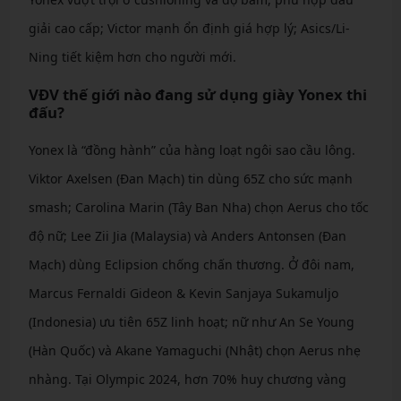
giải cao cấp; Victor mạnh ổn định giá hợp lý; Asics/Li-
Ning tiết kiệm hơn cho người mới.
VĐV thế giới nào đang sử dụng giày Yonex thi
đấu?
Yonex là “đồng hành” của hàng loạt ngôi sao cầu lông.
Viktor Axelsen (Đan Mạch) tin dùng 65Z cho sức mạnh
smash; Carolina Marin (Tây Ban Nha) chọn Aerus cho tốc
độ nữ; Lee Zii Jia (Malaysia) và Anders Antonsen (Đan
Mạch) dùng Eclipsion chống chấn thương. Ở đôi nam,
Marcus Fernaldi Gideon & Kevin Sanjaya Sukamuljo
(Indonesia) ưu tiên 65Z linh hoạt; nữ như An Se Young
(Hàn Quốc) và Akane Yamaguchi (Nhật) chọn Aerus nhẹ
nhàng. Tại Olympic 2024, hơn 70% huy chương vàng