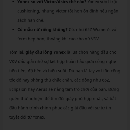
Yonex so với Victor/Asics thế nào?
Yonex vượt trội
cushioning, nhưng Victor tốt hơn ổn định nếu ngân
sách hạn chế.
Có mẫu nữ riêng không?
Có, như 65Z Women’s với
form hẹp hơn, thoáng khí cao cho nữ VĐV.
Tóm lại,
giày cầu lông Yonex
là lựa chọn hàng đầu cho
VĐV đấu giải nhờ sự kết hợp hoàn hảo giữa công nghệ
tiên tiến, độ bền và hiệu suất. Dù bạn là tay vợt tấn công
tốc độ hay phòng thủ chắc chắn, các dòng như 65Z,
Eclipsion hay Aerus sẽ nâng tầm trò chơi của bạn. Đừng
quên thử nghiệm để tìm đôi giày phù hợp nhất, và bắt
đầu hành trình chinh phục các giải đấu với sự tự tin
tuyệt đối từ Yonex.