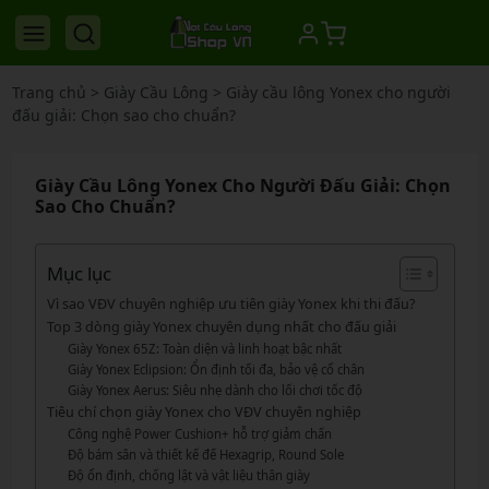
Trang chủ
>
Giày Cầu Lông
>
Giày cầu lông Yonex cho người
đấu giải: Chọn sao cho chuẩn?
Giày Cầu Lông Yonex Cho Người Đấu Giải: Chọn
Sao Cho Chuẩn?
Mục lục
Vì sao VĐV chuyên nghiệp ưu tiên giày Yonex khi thi đấu?
Top 3 dòng giày Yonex chuyên dụng nhất cho đấu giải
Giày Yonex 65Z: Toàn diện và linh hoạt bậc nhất
Giày Yonex Eclipsion: Ổn định tối đa, bảo vệ cổ chân
Giày Yonex Aerus: Siêu nhẹ dành cho lối chơi tốc độ
Tiêu chí chọn giày Yonex cho VĐV chuyên nghiệp
Công nghệ Power Cushion+ hỗ trợ giảm chấn
Độ bám sân và thiết kế đế Hexagrip, Round Sole
Độ ổn định, chống lật và vật liệu thân giày