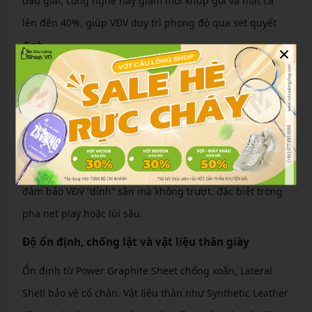
đấu giải, công nghệ này giảm mỏi khớp gối và mắt cá
lên đến 40%, giúp VĐV duy trì phong độ qua set quyết
định.
×
Độ bám sân và thiết kế đế Hexagrip, Round Sole
Hexagrip – họa tiết lục giác – tăng 3% độ bám và nhẹ
20% so với đế chuẩn, lý tưởng cho sân gỗ trơn. Round
Sole bo tròn hỗ trợ xoay sở mượt mà, phân tán lực đều,
giảm mất năng lượng khi chuyển hướng. Kết hợp, chúng
đảm bảo VĐV “dính” sân mà không trượt, đặc biệt trong
pha net play hoặc lùi sâu.
Độ ổn định, chống lật và vật liệu thân giày
Ổn định từ Power Graphite Sheet chống xoắn, Lateral
Shell bảo vệ cổ chân. Vật liệu thân như Synthetic Leather