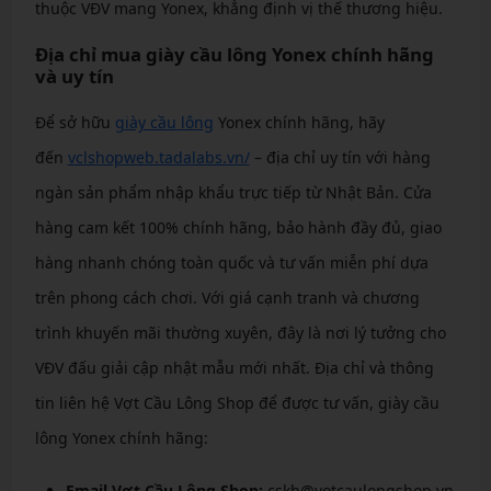
thuộc VĐV mang Yonex, khẳng định vị thế thương hiệu.
Địa chỉ mua giày cầu lông Yonex chính hãng
và uy tín
Để sở hữu
giày cầu lông
Yonex chính hãng, hãy
đến
vclshopweb.tadalabs.vn/
– địa chỉ uy tín với hàng
ngàn sản phẩm nhập khẩu trực tiếp từ Nhật Bản. Cửa
hàng cam kết 100% chính hãng, bảo hành đầy đủ, giao
hàng nhanh chóng toàn quốc và tư vấn miễn phí dựa
trên phong cách chơi. Với giá cạnh tranh và chương
trình khuyến mãi thường xuyên, đây là nơi lý tưởng cho
VĐV đấu giải cập nhật mẫu mới nhất. Địa chỉ và thông
tin liên hệ Vợt Cầu Lông Shop để được tư vấn, giày cầu
lông Yonex chính hãng:
Email Vợt Cầu Lông Shop:
cskh@votcaulongshop.vn