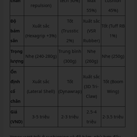
chấn
tech 50%)
Max
cushion
repulsion)
55%)
45%)
Độ
Tốt
Xuất sắc
Xuất sắc
Tốt (Tuff RB
bám
(Trusstic
(VSR
(Hexagrip +3%)
1%)
sân
2%)
Rubber)
Trọng
Trung bình
Nhẹ
Nhẹ (240-280g)
Nhẹ (250g)
lượng
(300g)
(260g)
Ổn
Xuất sắc
định
Xuất sắc
Tốt
Tốt (Boom
(3D Tri-
cổ
(Lateral Shell)
(Dynawrap)
Wing)
Claw)
chân
Giá
2.5-4
3-5 triệu
2-3 triệu
2-3.5 triệu
(VND)
triệu
Yonex vượt trội ở cushioning và độ bám, phù hợp đấu