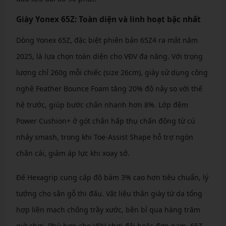
Giày Yonex 65Z: Toàn diện và linh hoạt bậc nhất
Dòng Yonex 65Z, đặc biệt phiên bản 65Z4 ra mắt năm
2025, là lựa chọn toàn diện cho VĐV đa năng. Với trọng
lượng chỉ 260g mỗi chiếc (size 26cm), giày sử dụng công
nghệ Feather Bounce Foam tăng 20% độ nảy so với thế
hệ trước, giúp bước chân nhanh hơn 8%. Lớp đệm
Power Cushion+ ở gót chân hấp thụ chấn động từ cú
nhảy smash, trong khi Toe-Assist Shape hỗ trợ ngón
chân cái, giảm áp lực khi xoay sở.
Đế Hexagrip cung cấp độ bám 3% cao hơn tiêu chuẩn, lý
tưởng cho sân gỗ thi đấu. Vật liệu thân giày từ da tổng
hợp liền mạch chống trầy xước, bền bỉ qua hàng trăm
giờ chơi. Phù hợp cho VĐV chơi đôi hoặc đơn nam, 65Z