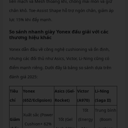
liền mạch và Mesh thoáng khí, chống mài mòn và giữ
chân khô. Toe-Assist Shape hỗ trợ ngón chân, giảm áp
lực 15% khi đẩy mạnh.
So sánh nhanh giày Yonex đấu giải với các
thương hiệu khác
Yonex dẫn đầu về công nghệ cushioning và ổn định,
nhưng các đối thủ như Asics, Victor, Li-Ning cũng có
điểm mạnh riêng. Dưới đây là bảng so sánh dựa trên
đánh giá 2025:
Tiêu
Yonex
Asics (Gel-
Victor
Li-Ning
chí
(65Z/Eclipsion)
Rocket)
(A970)
(Saga II)
Tốt
Trung bình
Xuất sắc (Power
Giảm
Tốt (Gel
(Energy
(Boom
Cushion+ 62%