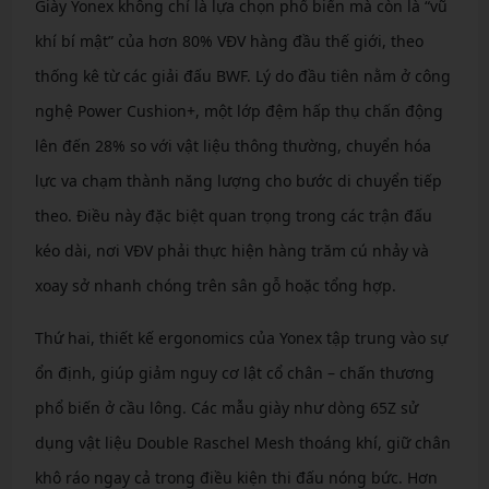
Giày Yonex không chỉ là lựa chọn phổ biến mà còn là “vũ
khí bí mật” của hơn 80% VĐV hàng đầu thế giới, theo
thống kê từ các giải đấu BWF. Lý do đầu tiên nằm ở công
nghệ Power Cushion+, một lớp đệm hấp thụ chấn động
lên đến 28% so với vật liệu thông thường, chuyển hóa
lực va chạm thành năng lượng cho bước di chuyển tiếp
theo. Điều này đặc biệt quan trọng trong các trận đấu
kéo dài, nơi VĐV phải thực hiện hàng trăm cú nhảy và
xoay sở nhanh chóng trên sân gỗ hoặc tổng hợp.
Thứ hai, thiết kế ergonomics của Yonex tập trung vào sự
ổn định, giúp giảm nguy cơ lật cổ chân – chấn thương
phổ biến ở cầu lông. Các mẫu giày như dòng 65Z sử
dụng vật liệu Double Raschel Mesh thoáng khí, giữ chân
khô ráo ngay cả trong điều kiện thi đấu nóng bức. Hơn