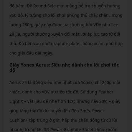
độ bám. Đế Round Sole mịn màng hỗ trợ chuyển hướng
360 độ, lý tưởng cho lối chơi phòng thủ chắc chắn. Trọng
lượng 280g, giày này được ưa chuộng bởi VĐV như Lee
Zii Jia, người thường xuyên đối mặt với áp lực cao từ đối
thủ. Độ bền cao nhờ graphite plate chống xoắn, phù hợp
cho giải đấu dài ngày.
Giày Yonex Aerus: Siêu nhẹ dành cho lối chơi tốc
độ
Aerus Z2 là dòng siêu nhẹ nhất của Yonex, chỉ 240g mỗi
chiếc, dành cho VĐV ưu tiên tốc độ. Sử dụng Feather
Light X – vật liệu đế nhẹ hơn 12% nhưng nảy 20% – giày
giúp tăng tốc độ di chuyển lên đến 3m/s. Power
Cushion+ tập trung ở gót, hấp thụ chấn động từ cú lùi
nhanh, trong khi 3D Power Graphite Sheet chống xoắn