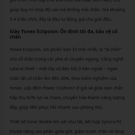
giúp duy trì nhịp độ cao mà không mỏi chân. Giá khoảng
3-4 triệu VND, đây là đầu tư đáng giá cho giải đấu.
Giày Yonex Eclipsion: Ổn định tối đa, bảo vệ cổ
chân
Yonex Eclipsion, với phiên bản Z3 mới nhất, là “lá chắn”
cho cổ chân trong các pha di chuyển ngang. Công nghệ
Lateral Shell – một lớp vỏ đàn hồi ở bên ngoài – ngăn
chặn lật cổ chân lên đến 30%, theo kiểm nghiệm của
Yonex. Lớp đệm Power Cushion+ ở gót và giữa bàn chân
hấp thụ 62% lực va chạm, chuyển hóa thành năng lượng
đẩy, giúp VĐV phục hồi nhanh sau phòng thủ.
Thiết kế Inner Bootie ôm sát như tất, kết hợp Syncro-Fit
Insole nâng cao phần giữa-gót, giảm trượt chân và tăng