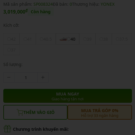
Mã sản phẩm:
SP008324
Đã bán:
0
Thương hiệu:
YONEX
₫
3,019,000
Còn hàng
Kích cỡ:
42
41
40.5
40
39
38
37.5
37
Số lượng:
MUA NGAY
Giao hàng tận nơi
MUA TRẢ GÓP 0%
THÊM VÀO GIỎ
Hỗ trợ 33 ngân hàng
Chương trình khuyến mãi: