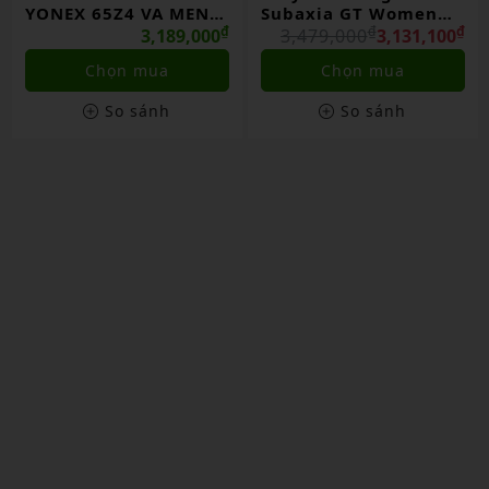
YONEX 65Z4 VA MEN
Subaxia GT Women
CHÍNH HÃNG
₫
Light Gray Chính
₫
₫
3,189,000
3,479,000
3,131,100
Hãng
Chọn mua
Chọn mua
So sánh
So sánh