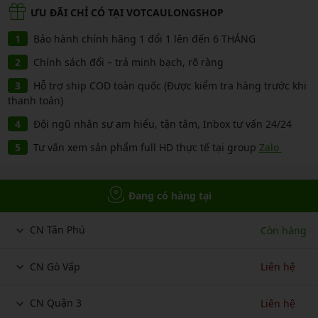
ƯU ĐÃI CHỈ CÓ TẠI VOTCAULONGSHOP
Bảo hành chính hãng 1 đổi 1 lên đến 6 THÁNG
Chính sách đổi – trả minh bạch, rõ ràng
Hỗ trợ ship COD toàn quốc (Được kiểm tra hàng trước khi
thanh toán)
Đội ngũ nhân sự am hiểu, tận tâm, Inbox tư vấn 24/24
Tư vấn xem sản phẩm full HD thực tế tại group
Zalo
Đang có hàng tại
CN Tân Phú
Còn hàng
CN Gò Vấp
Liên hệ
CN Quận 3
Liên hệ