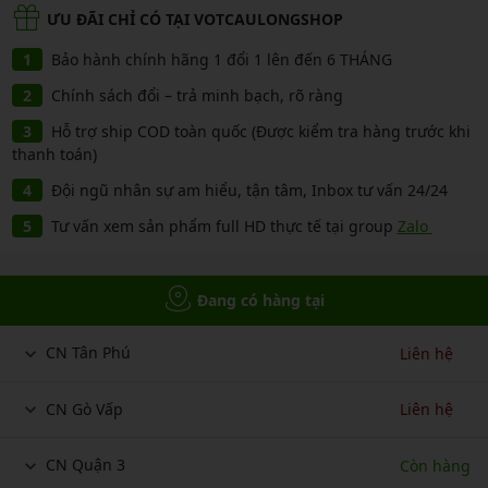
ƯU ĐÃI CHỈ CÓ TẠI VOTCAULONGSHOP
Bảo hành chính hãng 1 đổi 1 lên đến 6 THÁNG
Chính sách đổi – trả minh bạch, rõ ràng
Hỗ trợ ship COD toàn quốc (Được kiểm tra hàng trước khi
thanh toán)
Đội ngũ nhân sự am hiểu, tận tâm, Inbox tư vấn 24/24
Tư vấn xem sản phẩm full HD thực tế tại group
Zalo
Đang có hàng tại
CN Tân Phú
Liên hệ
CN Gò Vấp
Liên hệ
CN Quận 3
Còn hàng