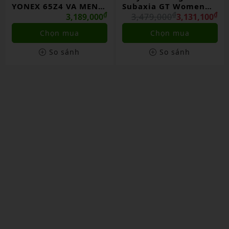
YONEX 65Z4 VA MEN
Subaxia GT Women
CHÍNH HÃNG
₫
Light Gray Chính
₫
₫
3,189,000
3,479,000
3,131,100
Hãng
Chọn mua
Chọn mua
So sánh
So sánh