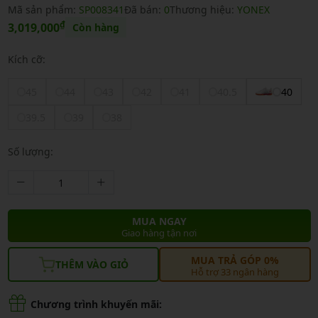
Mã sản phẩm:
SP008341
Đã bán:
0
Thương hiệu:
YONEX
₫
3,019,000
Còn hàng
Kích cỡ:
45
44
43
42
41
40.5
40
39.5
39
38
Số lượng:
MUA NGAY
Giao hàng tận nơi
MUA TRẢ GÓP 0%
THÊM VÀO GIỎ
Hỗ trợ 33 ngân hàng
Chương trình khuyến mãi: