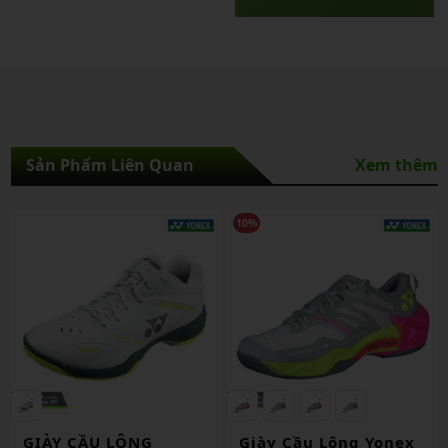
Sản Phẩm Liên Quan
Xem thêm
10%
1
GIÀY CẦU LÔNG
Giày Cầu Lông Yonex