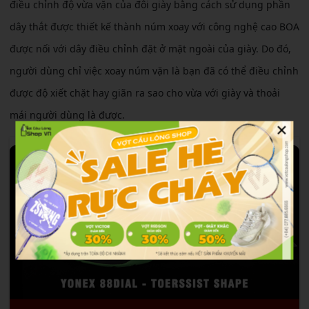
điều chỉnh độ vừa vặn của đôi giày bằng cách sử dụng phần
dây thắt được thiết kế thành núm xoay với công nghệ cao BOA
được nối với dây điều chỉnh đặt ở mặt ngoài của giày. Do đó,
người dùng chỉ việc xoay núm vặn là bạn đã có thể điều chỉnh
được độ xiết chặt hay giãn ra sao cho vừa với giày và thoải
mái người dùng là được.
×