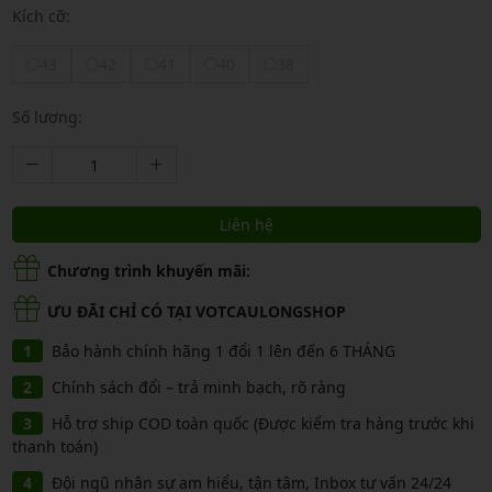
Kích cỡ:
43
42
41
40
38
Số lượng:
Liên hệ
Chương trình khuyến mãi:
ƯU ĐÃI CHỈ CÓ TẠI VOTCAULONGSHOP
Bảo hành chính hãng 1 đổi 1 lên đến 6 THÁNG
Chính sách đổi – trả minh bạch, rõ ràng
Hỗ trợ ship COD toàn quốc (Được kiểm tra hàng trước khi
thanh toán)
Đội ngũ nhân sự am hiểu, tận tâm, Inbox tư vấn 24/24