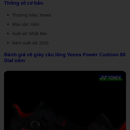
Thông số cơ bản
Thương hiệu: Yonex
Màu sắc: Xám
Xuất xứ: Nhật Bản
Năm xuất xứ: 2020
Đánh giá về
giày cầu lông Yonex Power Cushion 88
Dial xám