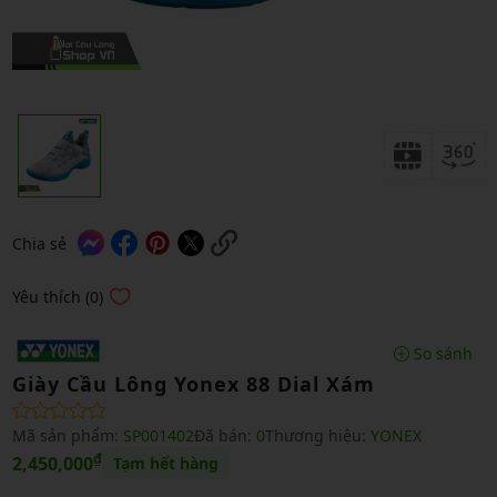
Chia sẻ
Yêu thích (0)
So sánh
Giày Cầu Lông Yonex 88 Dial Xám
Mã sản phẩm:
SP001402
Đã bán:
0
Thương hiệu:
YONEX
₫
2,450,000
Tạm hết hàng