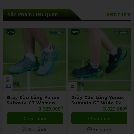
Sản Phẩm Liên Quan
Xem thêm
NEW
NEW
Giày Cầu Lông Yonex
Giày Cầu Lông Yonex
Subaxia GT Women
Subaxia GT Wide Dark
Grayish Green Chính
₫
Green Chính Hãng
₫
3,329,000
3,329,000
Hãng
Chọn mua
Chọn mua
So sánh
So sánh