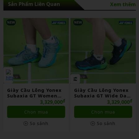
Sản Phẩm Liên Quan
Xem thêm
NEW
NEW
Giày Cầu Lông Yonex
Giày Cầu Lông Yonex
Subaxia GT Women
Subaxia GT Wide Dark
Grayish Green Chính
₫
Green Chính Hãng
₫
3,329,000
3,329,000
Hãng
Chọn mua
Chọn mua
So sánh
So sánh