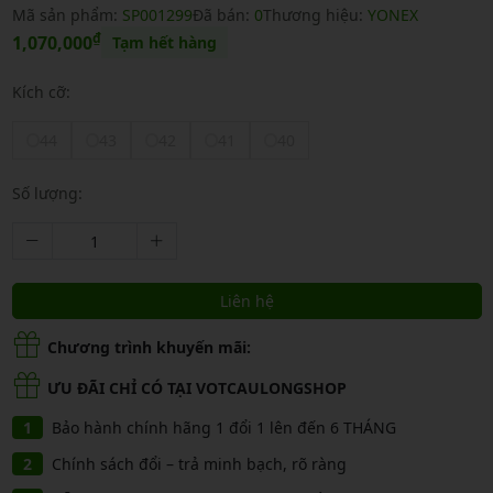
Mã sản phẩm:
SP001299
Đã bán:
0
Thương hiệu:
YONEX
₫
1,070,000
Tạm hết hàng
Kích cỡ:
44
43
42
41
40
Số lượng:
Liên hệ
Chương trình khuyến mãi:
ƯU ĐÃI CHỈ CÓ TẠI VOTCAULONGSHOP
Bảo hành chính hãng 1 đổi 1 lên đến 6 THÁNG
Chính sách đổi – trả minh bạch, rõ ràng