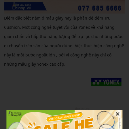
Điểm đặc biệt nằm ở mẫu giày này là phần đế đệm Tru
Cushion. Một công nghệ tuyệt vời của Yonex về khả năng
giảm chấn và hấp thủ năng lượng để trợ lực cho những bước
di chuyển trên sân của người dùng. Việc thực hiện công nghệ
này là một bước ngoặt lớn , bởi vì công nghệ này chỉ có
những mẫu giày Yonex cao cấp.
×