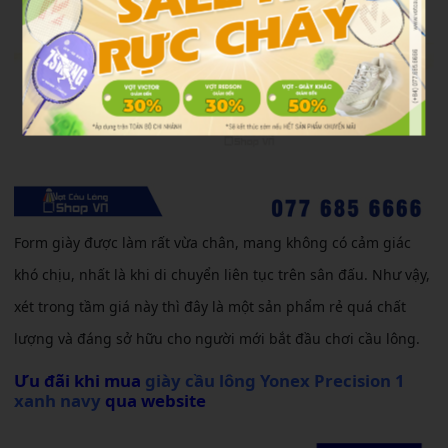
Form giày được làm rất vừa chân, mang không có cảm giác
khó chịu, nhất là khi di chuyển liên tục trên sân đấu. Như vậy,
xét trong tầm giá này thì đây là một sản phẩm rẻ quá chất
lượng và đáng sở hữu cho người mới bắt đầu chơi cầu lông.
Ưu đãi khi mua
giày cầu lông Yonex Precision 1
xanh navy
qua website