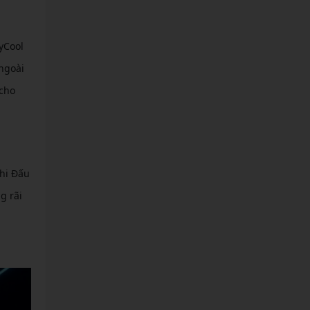
yCool
 ngoài
 cho
Thi Đấu
g rãi