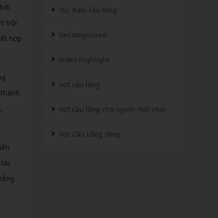
 bởi
Túi, balo cầu lông
 trội
Uncategorized
kết hợp
Video Highlight
ng
Vợt cầu lông
 thành
,
Vợt cầu lông cho người mới chơi
Vợt Cầu Lông shop
iển
 tác
khẳng