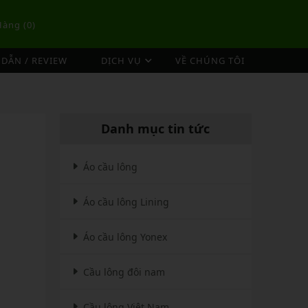
Hàng (
0
)
DẪN / REVIEW
DỊCH VỤ
VỀ CHÚNG TÔI
DỊCH VỤ ĐAN VỢT CẦU LÔNG
TÚI/BALO CẦU LÔNG
OP
DỊCH VỤ THU MUA VỢT CŨ
ex
Túi Cầu Lông Lining
Danh mục tin tức
ing
Túi Cầu Lông Yonex
mpoo
Túi Cầu Lông Victor
Áo cầu lông
tor
Túi Cầu Lông Mizuno
Áo cầu lông Lining
Túi Cầu Lông Apavi
Xem thêm
EBALL
MÁY ĐAN
Áo cầu lông Yonex
Phụ Kiện Máy Đan
Cầu lông đôi nam
Cầu lông Việt Nam