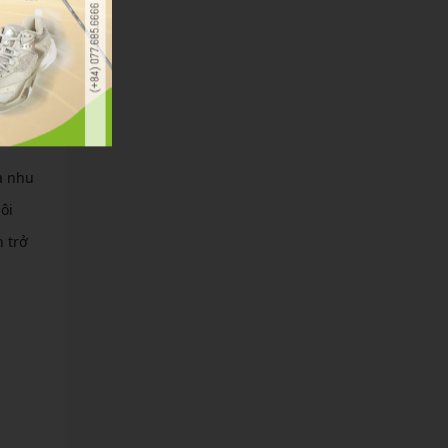
à nhu
ôi
 trở