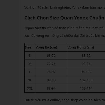
Với hơn 70 năm kinh nghiệm, Yonex đảm bảo mọi s
Cách Chọn Size Quần Yonex Chuẩn
Người Việt thường có thân hình mảnh mai hơn tiêu
xác, đo vòng eo, hông và chiều dài đùi trước khi m
Size
Vòng Eo (cm)
Vòng Hông (cm)
S
68-72
88-92
M
72-76
92-96
L
76-82
96-102
XL
82-88
102-108
XXL
88-94
108-114
Lưu ý: Nếu mua online, chọn shop có chính sách thử