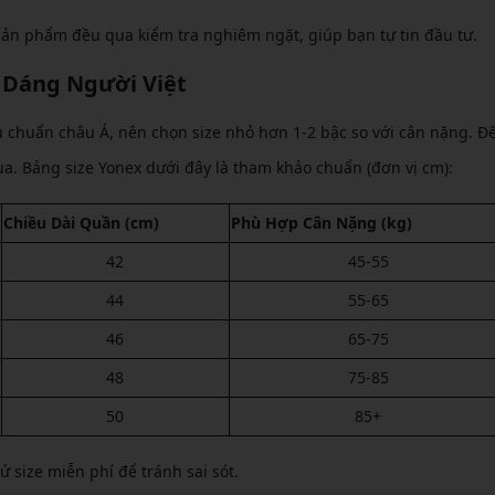
ản phẩm đều qua kiểm tra nghiêm ngặt, giúp bạn tự tin đầu tư.
 Dáng Người Việt
 chuẩn châu Á, nên chọn size nhỏ hơn 1-2 bậc so với cân nặng. Đ
ua. Bảng size Yonex dưới đây là tham khảo chuẩn (đơn vị cm):
Chiều Dài Quần (cm)
Phù Hợp Cân Nặng (kg)
42
45-55
44
55-65
46
65-75
48
75-85
50
85+
 size miễn phí để tránh sai sót.