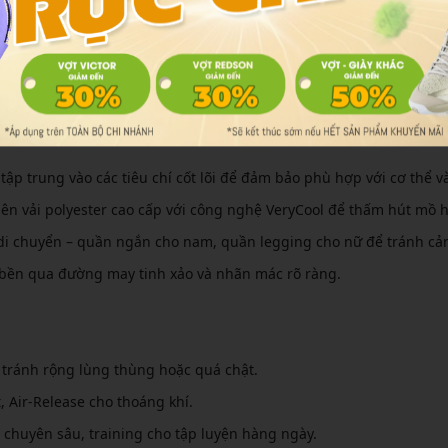
 Vàng Khi Chọn Mua Quần Yonex
ập trung vào các tiêu chí cốt lõi để đảm bảo phù hợp với cơ thể v
 tiên vải polyester cao cấp với công nghệ VeryCool để thấm hút mồ h
ợ di chuyển – quần ngắn cho nam, quần legging cho nữ để tránh cản
 bền qua đường may tinh xảo và nhãn mác rõ ràng.
tránh rộng lùng thùng hoặc quá chật.
 Air-Release cho thoáng khí.
 chuyên sâu, training cho tập luyện hàng ngày.