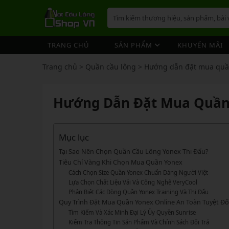
TRANG CHỦ
SẢN PHẨM
KHUYẾN MÃI
VỢT CẦU LÔNG
GIÀY 
ÁO CẦ
QUẦN 
TÚI/B
CƯỚC 
PHỤ K
NÓN
Trang chủ
>
Quần cầu lông
>
Hướng dẫn đặt mua quần
VỢT 
VỢT CẦU LÔNG
GIÀY CẦU LÔNG
GIÀY CẦU LÔNG
GIÀY 
ÁO CẦ
QUẦN 
TÚI/B
CUỐN 
TÚI/B
VỢT 
Vợt Cầu Lông Yonex
Giày Cầu Lông Yonex
Hướng Dẫn Đặt Mua Quần
ÁO CẦU LÔNG
GIÀY 
ÁO CẦ
QUẦN 
TÚI/B
ỐNG C
BÓNG 
Vợt Cầu Lông Victor
Giày Cầu Lông Mizuno
VỢT 
QUẦN CẦU LÔNG
GIÀY 
ÁO CẦ
QUẦN 
TÚI/B
VỚ CẦ
Vợt Cầu Lông Lining
Giày Cầu Lông Lining
VỢT 
Vợt Cầu Lông Mizuno
Giày Cầu Lông Victor
Mục lục
TÚI / BALO CẦU LÔNG
GIÀY 
ÁO CẦ
QUẦN
TÚI/B
Vợt Cầu Lông Hundred
Giày Cầu Lông Hundred
Tại Sao Nên Chọn Quần Cầu Lông Yonex Thi Đấu?
VỢT 
PHỤ KIỆN CẦU LÔNG
GIÀY 
TÚI/B
Tiêu Chí Vàng Khi Chọn Mua Quần Yonex
Xem thêm
Xem thêm
Cách Chọn Size Quần Yonex Chuẩn Dáng Người Việt
MÁY ĐAN
GIÀY 
TÚI/B
PHỤ KIỆN CẦU LÔNG
VỢT PICKLEBALL
VỢT 
Lựa Chọn Chất Liệu Vải Và Công Nghệ VeryCool
VỢT PICKLEBALL
GIÀY 
Phân Biệt Các Dòng Quần Yonex Training Và Thi Đấu
Cước Cầu Lông
Vợt Pickleball Joola
VỢT 
Quy Trình Đặt Mua Quần Yonex Online An Toàn Tuyệt Đối
Ống Cầu Lông
Vợt Pickleball Sypik
PHỤ KIỆN PICKLE BALL
GIÀY 
Tìm Kiếm Và Xác Minh Đại Lý Ủy Quyền Sunrise
VỢT 
Cuốn Cán Cầu Lông
Vợt Pickleball Lining
Kiểm Tra Thông Tin Sản Phẩm Và Chính Sách Đổi Trả