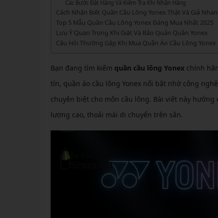
GIÀY 
Các Bước Đặt Hàng Và Kiểm Tra Khi Nhận Hàng
Vớ Cầu Lông
Vợt Pickleball Kamito
VỢT 
Cách Nhận Biết Quần Cầu Lông Yonex Thật Và Giả Nha
GIÀY 
Vợt Pickleball Dưới 1tr
Top 5 Mẫu Quần Cầu Lông Yonex Đáng Mua Nhất 2025
VỢT 
Lưu Ý Quan Trọng Khi Giặt Và Bảo Quản Quần Yonex
Xem thêm
GIÀY 
Câu Hỏi Thường Gặp Khi Mua Quần Áo Cầu Lông Yonex
VỢT 
GIÀY 
Bạn đang tìm kiếm
quần cầu lông Yonex
chính hãn
VỢT 
tín, quần áo cầu lông Yonex nổi bật nhờ công nghệ 
VỢT 
chuyên biệt cho môn cầu lông. Bài viết này hướng
VỢT 
lượng cao, thoải mái di chuyển trên sân.
VỢT 