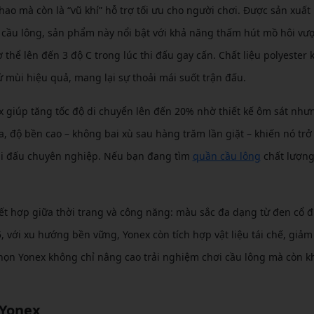
ao mà còn là “vũ khí” hỗ trợ tối ưu cho người chơi. Được sản xuất
cầu lông, sản phẩm này nổi bật với khả năng thấm hút mồ hôi vượt
thể lên đến 3 độ C trong lúc thi đấu gay cấn. Chất liệu polyester 
ử mùi hiệu quả, mang lại sự thoải mái suốt trận đấu.
 giúp tăng tốc độ di chuyển lên đến 20% nhờ thiết kế ôm sát như
 độ bền cao – không bai xù sau hàng trăm lần giặt – khiến nó trở
thi đấu chuyên nghiệp. Nếu bạn đang tìm
quần cầu lông
chất lượng
kết hợp giữa thời trang và công năng: màu sắc đa dạng từ đen cổ đ
ới xu hướng bền vững, Yonex còn tích hợp vật liệu tái chế, giảm
họn Yonex không chỉ nâng cao trải nghiệm chơi cầu lông mà còn 
 Yonex