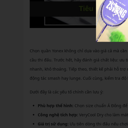
Tiêu Chí
Chọn quần Yonex không chỉ dựa vào giá cả mà cần t
cầu thi đấu. Trước hết, hãy đánh giá chất liệu: ưu
nhanh, khô thoáng. Tiếp theo, thiết kế phải hỗ tr
động tác smash hay lunge. Cuối cùng, kiểm tra độ
Dưới đây là các yếu tố chính cần lưu ý:
Phù hợp thể hình:
Chọn size chuẩn Á Đông để 
Công nghệ tích hợp:
VeryCool Dry cho làm mát,
Giá trị sử dụng:
Ưu tiên dòng thi đấu nếu chơi