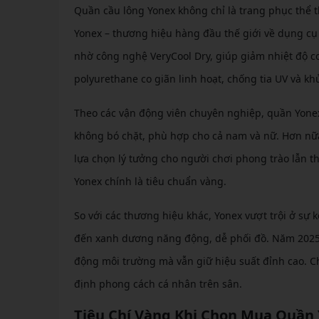
Quần cầu lông Yonex không chỉ là trang phục thể th
Yonex – thương hiệu hàng đầu thế giới về dụng cụ 
nhờ công nghệ VeryCool Dry, giúp giảm nhiệt độ cơ 
polyurethane co giãn linh hoạt, chống tia UV và kh
Theo các vận động viên chuyên nghiệp, quần Yonex
không bó chặt, phù hợp cho cả nam và nữ. Hơn nữa,
lựa chọn lý tưởng cho người chơi phong trào lẫn 
Yonex chính là tiêu chuẩn vàng.
So với các thương hiệu khác, Yonex vượt trội ở sự 
đến xanh dương năng động, dễ phối đồ. Năm 2025, v
động môi trường mà vẫn giữ hiệu suất đỉnh cao. C
định phong cách cá nhân trên sân.
Tiêu Chí Vàng Khi Chọn Mua Quần