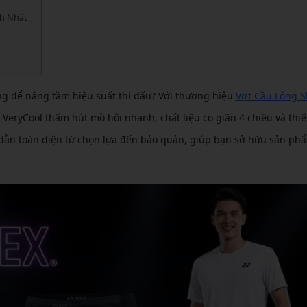
CẦU LÔNG KUMPOO
CẦU LÔNG REDSON
nh Nhất
CẦU LÔNG KAWASAKI
CẦU LÔNG 3RD
CẦU LÔNG FELET
CẦU LÔNG APAVI
CẦU LÔNG APAVI
g để nâng tầm hiệu suất thi đấu? Với thương hiệu
Vợt Cầu Lông 
CẦU LÔNG DAS X
VeryCool thấm hút mồ hôi nhanh, chất liệu co giãn 4 chiều và thiế
CẦU LÔNG FLEET
 dẫn toàn diện từ chọn lựa đến bảo quản, giúp bạn sở hữu sản ph
CẦU LÔNG FLEX POWER
CẦU LÔNG FORZA