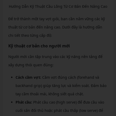
Hướng Dẫn Kỹ Thuật Cầu Lông Từ Cơ Bản Đến Nâng Cao
Để trở thành một tay vợt giỏi, bạn cần nắm vững các kỹ
thuật từ cơ bản đến nâng cao. Dưới đây là hướng dẫn
chi tiết theo từng cấp độ:
Kỹ thuật cơ bản cho người mới
Người mới cần tập trung vào các kỹ năng nền tảng để
xây dựng thói quen đúng:
Cách cầm vợt:
Cầm vợt đúng cách (forehand và
backhand grip) giúp tăng lực và kiểm soát. Đảm bảo
tay cầm thoải mái, không siết quá chặt.
Phát cầu:
Phát cầu cao (high serve) để đưa cầu vào
cuối sân đối thủ hoặc phát cầu thấp (low serve) để