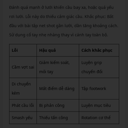
Đánh quá mạnh ở lưới khiến cầu bay xa, hoặc quá yếu
rơi lưới. Lỗi này do thiếu cảm giác cầu. Khắc phục: Bắt
đầu với bài tập net shot gần lưới, dần tăng khoảng cách.
Sử dụng cổ tay nhẹ nhàng thay vì cánh tay toàn bộ.
Lỗi
Hậu quả
Cách khắc phục
Giảm kiểm soát,
Luyện grip
Cầm vợt sai
mỏi tay
chuyển đổi
Di chuyển
Mất điểm dễ dàng
Tập footwork
kém
Phát cầu lỗi
Bị phản công
Luyện mục tiêu
Smash yếu
Thiếu tấn công
Rotation cơ thể