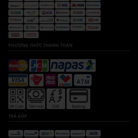
PHƯƠNG THỨC THANH TOÁN
TRẢ GÓP