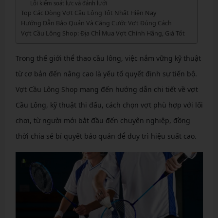
Lỗi kiểm soát lực và đánh lưới
Top Các Dòng Vợt Cầu Lông Tốt Nhất Hiện Nay
Hướng Dẫn Bảo Quản Và Căng Cước Vợt Đúng Cách
Vợt Cầu Lông Shop: Địa Chỉ Mua Vợt Chính Hãng, Giá Tốt
Trong thế giới thể thao cầu lông, việc nắm vững kỹ thuật
từ cơ bản đến nâng cao là yếu tố quyết định sự tiến bộ.
Vợt Cầu Lông Shop
mang đến hướng dẫn chi tiết về vợt
Cầu Lông, kỹ thuật thi đấu, cách chọn vợt phù hợp với lối
chơi, từ người mới bắt đầu đến chuyên nghiệp, đồng
thời chia sẻ bí quyết bảo quản để duy trì hiệu suất cao.