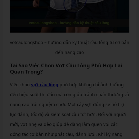
votcaulongshop – hướng dẫn kỹ thuật cầu lông từ cơ bản
đến năng cao
Tại Sao Việc Chọn Vợt Cầu Lông Phù Hợp Lại
Quan Trọng?
Việc chọn
vợt cầu lông
phù hợp không chỉ ảnh hưởng
đến hiệu suất thi đấu mà còn giúp tránh chấn thương và
nâng cao trải nghiệm chơi. Một cây vợt đúng sẽ hỗ trợ
lực đánh, tốc độ và kiểm soát cầu tốt hơn. Đối với người
mới, vợt nhẹ và dẻo giúp dễ dàng làm quen với các
động tác cơ bản như phát cầu, đánh lưới. Khi kỹ năng