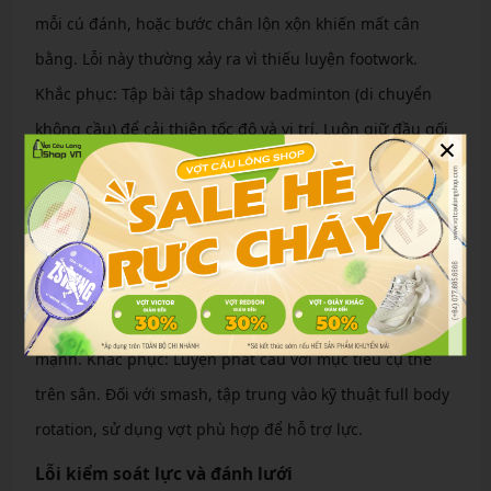
mỗi cú đánh, hoặc bước chân lộn xộn khiến mất cân
bằng. Lỗi này thường xảy ra vì thiếu luyện footwork.
Khắc phục: Tập bài tập shadow badminton (di chuyển
không cầu) để cải thiện tốc độ và vị trí. Luôn giữ đầu gối
×
hơi khuỵu, trọng tâm thấp để phản ứng nhanh.
Lỗi trong phát cầu và smash
Phát cầu quá cao hoặc thấp không đúng, dễ bị đối thủ
tấn công ngay. Với smash, thường đánh muộn hoặc
dùng lực tay thay vì xoay hông và vai, dẫn đến thiếu sức
mạnh. Khắc phục: Luyện phát cầu với mục tiêu cụ thể
trên sân. Đối với smash, tập trung vào kỹ thuật full body
rotation, sử dụng vợt phù hợp để hỗ trợ lực.
Lỗi kiểm soát lực và đánh lưới