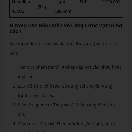
Nanoflare
Light
Stiff
5.000.000
(83g)
1000Z
(280mm)
Hướng Dẫn Bảo Quản Và Căng Cước Vợt Đúng
Cách
Bảo quản đúng cách kéo dài tuổi thọ vợt. Quy trình cơ
bản:
Tránh va chạm mạnh: Không đập vợt vào nhau hoặc
mặt sân.
Lưu trữ ở nơi khô ráo: Sử dụng túi chuyên dụng,
tránh nhiệt độ cao.
Kiểm tra gen vợt: Thay sau 2-3 lần căng để tránh
lún.
Căng cước định kỳ: Theo mức khuyến nghị, dùng