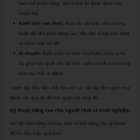
hạn chế phản công. Giữ tư thế ổn định, đánh cầu
mượt mà.
Đánh lưới (net shot):
Đưa cầu sát lưới, nhẹ nhàng,
buộc đối thủ phải nâng cầu. Yêu cầu cổ tay linh hoạt
và kiểm soát lực tốt.
Di chuyển:
Bước chân cơ bản như bước chéo, bước
lùi giúp bao quát sân tốt hơn. Luôn trở về vị trí trung
tâm sau mỗi cú đánh.
Luyện tập đều đặn, bắt đầu với các bài tập đơn giản như
đánh cầu qua lại để làm quen với nhịp độ.
Kỹ thuật nâng cao cho người chơi có kinh nghiệm
Khi đã nắm vững cơ bản, bạn có thể nâng cấp kỹ thuật
để thi đấu hiệu quả hơn: