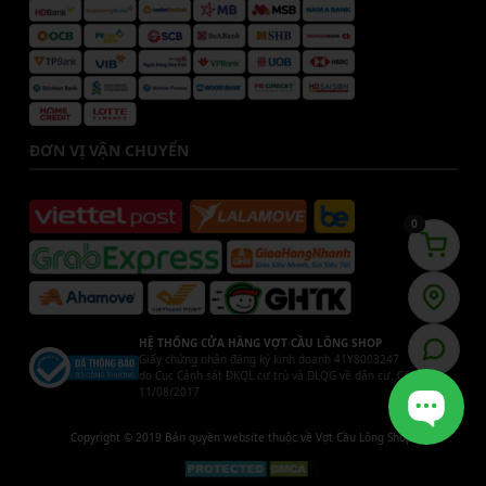
ĐƠN VỊ VẬN CHUYỂN
0
HỆ THỐNG CỬA HÀNG VỢT CẦU LÔNG SHOP
Giấy chứng nhận đăng ký kinh doanh 41Y8003247
do Cục Cảnh sát ĐKQL cư trú và DLQG về dân cư. Cấp ngày
11/08/2017
Copyright © 2019 Bản quyền website thuộc về Vợt Cầu Lông Shop.