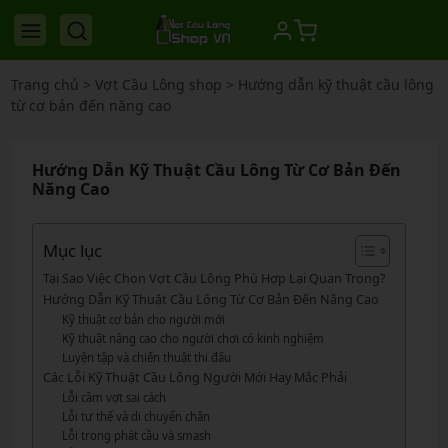
Trang chủ
>
Vợt Cầu Lông shop
>
Hướng dẫn kỹ thuật cầu lông
từ cơ bản đến năng cao
Hướng Dẫn Kỹ Thuật Cầu Lông Từ Cơ Bản Đến
Năng Cao
Mục lục
Tại Sao Việc Chọn Vợt Cầu Lông Phù Hợp Lại Quan Trọng?
Hướng Dẫn Kỹ Thuật Cầu Lông Từ Cơ Bản Đến Nâng Cao
Kỹ thuật cơ bản cho người mới
Kỹ thuật nâng cao cho người chơi có kinh nghiệm
Luyện tập và chiến thuật thi đấu
Các Lỗi Kỹ Thuật Cầu Lông Người Mới Hay Mắc Phải
Lỗi cầm vợt sai cách
Lỗi tư thế và di chuyển chân
Lỗi trong phát cầu và smash