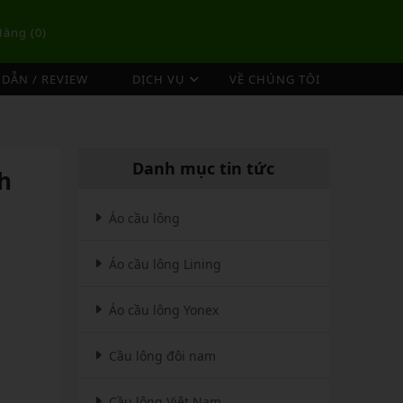
Hàng (
0
)
DẪN / REVIEW
DỊCH VỤ
VỀ CHÚNG TÔI
DỊCH VỤ ĐAN VỢT CẦU LÔNG
TÚI/BALO CẦU LÔNG
OP
DỊCH VỤ THU MUA VỢT CŨ
ex
Túi Cầu Lông Lining
Danh mục tin tức
h
ing
Túi Cầu Lông Yonex
mpoo
Túi Cầu Lông Victor
Áo cầu lông
tor
Túi Cầu Lông Mizuno
Áo cầu lông Lining
Túi Cầu Lông Apavi
Xem thêm
EBALL
MÁY ĐAN
Áo cầu lông Yonex
Phụ Kiện Máy Đan
Cầu lông đôi nam
Cầu lông Việt Nam