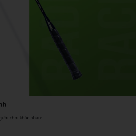
nh
gười chơi khác nhau: