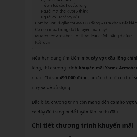
GIÀY 
Vớ Cầu Lông
Vợt Pickleball Kamito
Trẻ em bắt đầu học cầu lông
VỢT 
GIÀY 
Người mới chơi dưới 6 tháng
Vợt Pickleball Dưới 1tr
Người có lực cổ tay yếu
VỢT 
Xem thêm
GIÀY 
Combo vợt và giày chỉ 999.000 đồng – Lựa chọn tiết kiệ
Có nên mua trong đợt khuyến mãi này?
VỢT 
GIÀY 
Mua Yonex Arcsaber 1 Ability/Clear chính hãng ở đâu?
Kết luận
VỢT 
VỢT 
Nếu bạn đang tìm kiếm một
cây vợt cầu lông chí
lông, thì chương trình
khuyến mãi Yonex Arcsaber 
VỢT 
nhắc. Chỉ với
499.000 đồng
, người chơi đã có thể 
VỢT 
nhẹ và dễ sử dụng.
Đặc biệt, chương trình còn mang đến
combo vợt v
có đầy đủ trang bị để luyện tập và thi đấu.
Chi tiết chương trình khuyến mãi