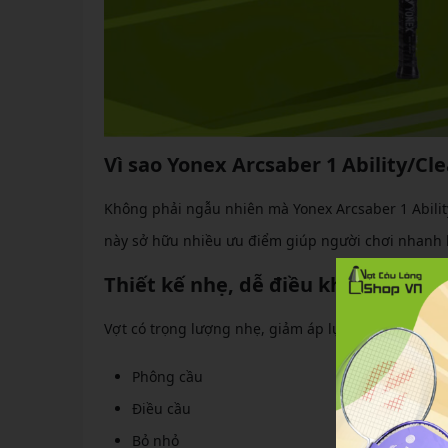
Vì sao Yonex Arcsaber 1 Ability/C
Không phải ngẫu nhiên mà Yonex Arcsaber 1 Abili
này sở hữu nhiều ưu điểm giúp người chơi nhanh l
Thiết kế nhẹ, dễ điều khiển
Vợt có trọng lượng nhẹ, giảm áp lực lên cổ tay tro
Phông cầu
Điều cầu
Bỏ nhỏ