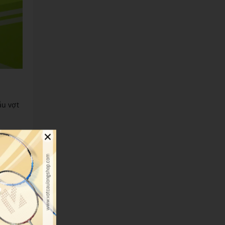
ẫu vợt
×