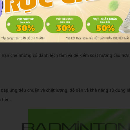
i hạn chế những cú đánh lệch tâm và dễ kiểm soát hướng cầu hơn
r đáp ứng tiêu chuẩn về chất lượng, độ bền và khả năng sử dụng lâ
 tiên.