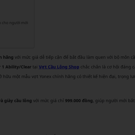
CẦU LÔNG KUMPOO
CẦU LÔNG REDSON
CẦU LÔNG KAWASAKI
CẦU LÔNG 3RD
CẦU LÔNG FELET
m cho người mới
CẦU LÔNG APAVI
CẦU LÔNG APAVI
CẦU LÔNG DAS X
CẦU LÔNG FLEET
nh hãng
với mức giá dễ tiếp cận để bắt đầu làm quen với bộ môn c
1 Ability/Clear
tại
Vợt Cầu Lông Shop
chắc chắn là cơ hội đáng 
CẦU LÔNG FLEX POWER
sở hữu một mẫu vợt Yonex chính hãng có thiết kế hiện đại, trọng l
CẦU LÔNG FORZA
à giày cầu lông
với mức giá chỉ
999.000 đồng
, giúp người mới bắ