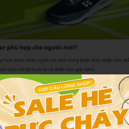
lear phù hợp cho người mới?
ty/Clear được nhiều người lựa chọn trong phân khúc nhập môn. M
àm quen với kỹ thuật và cải thiện cảm giác đánh.
ng quá trình luyện tập. Người chơi dễ dàng thực hiện các pha: