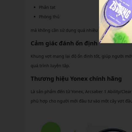
Phản tạt
Phòng thủ
mà không cần sử dụng quá nhiều lực.
Cảm giác đánh ổn định
Khung vợt mang lại độ ổn định tốt, giúp người mớ
quá trình luyện tập.
Thương hiệu Yonex chính hãng
Là sản phẩm đến từ Yonex, Arcsaber 1 Ability/Clea
phù hợp cho người mới đầu tư vào một cây vợt đầu