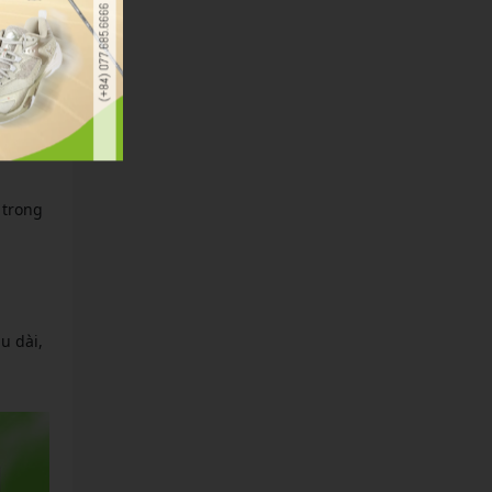
 trong
u dài,