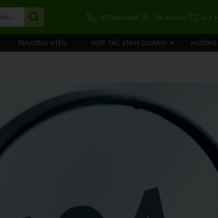
0776856666
Tài Khoản
Giỏ 
THƯƠNG HIỆU
HỢP TÁC KINH DOANH
HƯỚNG 
CẦU LÔNG YONEX
U LÔNG YONEX
CẦU LÔNG YONEX
ALO YONEX
CẦU LÔNG
IỆN MÁY ĐAN
BẢNG CHIẾT KHẤU ĐẠI LÝ
CẦU LÔNG YONEX
VỢT CẦU LÔNG IXE
ÁO CẦU LÔNG
QUẦN CẦU LÔNG
CẦU LÔNG LINING
U LÔNG LINING
CẦU LÔNG LINING
ALO LINING
CÁN CẦU LÔNG
ALO PICKLEBALL
NHƯỢNG QUYỀN VỢT CẦU LÔNG SH
CẦU LÔNG VICTOR
VỢT CẦU LÔNG KAMITO
Áo Cầu Lông Yonex
Quần Cầu Lông Yon
CẦU LÔNG VICTOR
U LÔNG HUNDRED
CẦU LÔNG VICTOR
ALO VICTOR
ẦU LÔNG
PICKLEBALL
Áo Cầu Lông Lining
Quần Cầu Lông Lin
CẦU LÔNG LINING
VỢT CẦU LÔNG KAWASAKI
CẦU LÔNG MIZUNO
U LÔNG FLYPOWER
CẦU LÔNG KID
ALO HUNDRED
U LÔNG
Áo Cầu Lông Hundred
Quần Cầu Lông Ku
CẦU LÔNG MIZUNO
VỢT CẦU LÔNG KLINT
Áo Cầu Lông Kid
Quần Cầu Lông Vic
CẦU LÔNG HUNDRED
U LÔNG KID
 CẦU LÔNG KUMPOO
ALO MIZUNO
Áo Cầu Lông Flypower
Quần Cầu Lông Kid
CẦU LÔNG HUNDRED
VỢT CẦU LÔNG KUMPOO
CẦU LÔNG APACS
ALO APAVI
CẦU LÔNG XP
ALO KAMITO
GIÀY PICKLEBALL
PHỤ KIỆN PICKL
CẦU LÔNG APACS
VỢT CẦU LÔNG PROKENNEX
CẦU LÔNG LEFUS
Giày Asics
Bóng Pickleball
CẦU LÔNG FELET
VỢT CẦU LÔNG REVILO
Túi/balo Pickleball
CẦU LÔNG WIKA
CẦU LÔNG FLYPOWER
VỢT CẦU LÔNG TENWAY