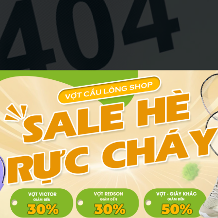
CẦU LÔNG KUMPOO
CẦU LÔNG REDSON
CẦU LÔNG KAWASAKI
CẦU LÔNG 3RD
CẦU LÔNG FELET
CẦU LÔNG APAVI
CẦU LÔNG APAVI
CẦU LÔNG DAS X
CẦU LÔNG FLEET
CẦU LÔNG FLEX POWER
CẦU LÔNG FORZA